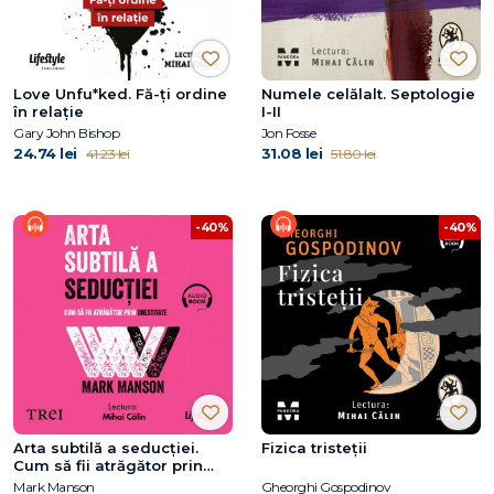
Love Unfu*ked. Fă-ți ordine
Numele celălalt. Septologie
în relație
I-II
Gary John Bishop
Jon Fosse
24.74 lei
31.08 lei
41.23 lei
51.80 lei
-40%
-40%
Arta subtilă a seducției.
Fizica tristeții
Cum să fii atrăgător prin
onestitate
Mark Manson
Gheorghi Gospodinov