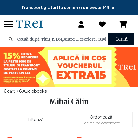
Transport gratuit la comenzi de peste 149 lei!
Caută
6 cărți / 6 Audiobooks
Mihai Călin
Ordonează
Filtează
Cele mai noi descendent