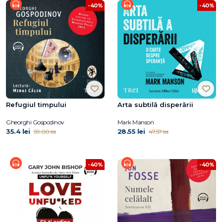
-40%
-40%
Refugiul timpului
Arta subtilă disperării
Gheorghi Gospodinov
Mark Manson
35.4 lei
28.55 lei
59.00 lei
47.57 lei
-40%
-40%