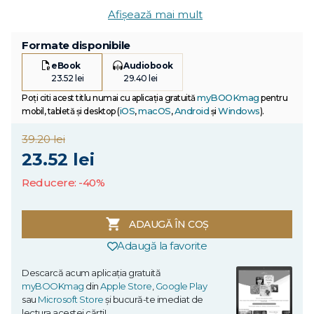
Afișează mai mult
Formate disponibile
eBook
Audiobook
23.52 lei
29.40 lei
myBOOKmag
Poți citi acest titlu numai cu aplicația gratuită
pentru
iOS
macOS
Android
Windows
mobil, tabletă și desktop (
,
,
și
).
39.20 lei
23.52 lei
Reducere: -40%
ADAUGĂ ÎN COȘ
Adaugă la favorite
Descarcă acum aplicația gratuită
myBOOKmag
din
Apple Store
,
Google Play
sau
Microsoft Store
și bucură-te imediat de
lectura acestei cărți!