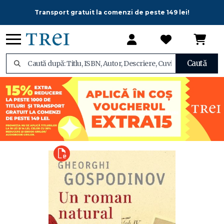
Transport gratuit la comenzi de peste 149 lei!
Caută