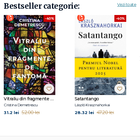
Bestseller categorie:
Vezi toate
-40%
-40%
Vitraliu din fragmente de fantomă
Satantango
Cristina Demetrescu
László Krasznahorkai
52.00 lei
47.20 lei
31.2 lei
28.32 lei