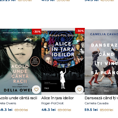
-30%
-30%
Acolo unde cântă racii
Alice în țara ideilor
elia Owens
Roger-Pol Droit
Camelia Cavadia
48.3 lei
48.3 lei
59.5 lei
69.00 lei
69.00 lei
85.00 lei