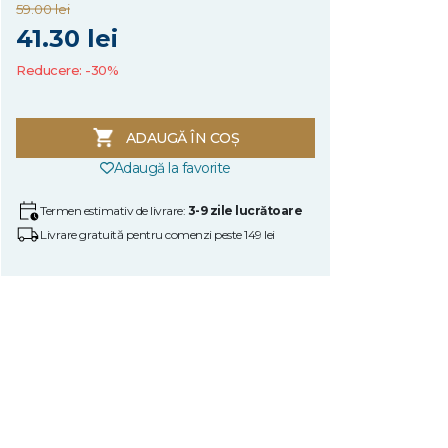
59.00 lei
41.30 lei
Reducere: -30%
ADAUGĂ ÎN COȘ
Adaugă la favorite
Termen estimativ de livrare:
3-9 zile lucrătoare
Livrare gratuită pentru comenzi peste 149 lei