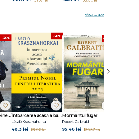
Vezi toate
-30%
-30%
-30%
›
Dansează când îți vine să plângi
Întoarcerea acasă a baronului Wenckheim
Mormântul fugar
Un animal să
László Krasznahorkai
Robert Galbraith
Joël Dicker
48.3 lei
95.46 lei
45.5 lei
69.00 lei
136.37 lei
65.0