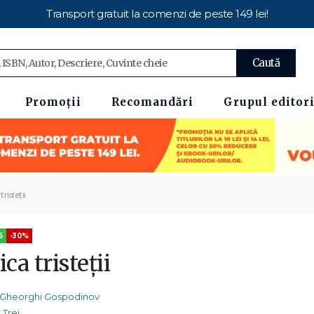
Transport gratuit la comenzi de peste 149 lei!
Caută
Promoții
Recomandări
Grupul editori
tristeții
5
-30%
ica tristeții
Gheorghi Gospodinov
Trei