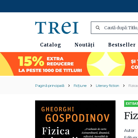
Catalog
Noutăți
Bestseller
Pagină principală
Ficțiune
Literary fiction
Fizica 
EXTRA1
Fiz
Autor :
Editura: