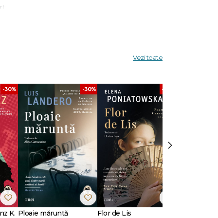
rt:
n
timpului,
Vezi toate
tima:
 se
-30%
-30%
-30%
al
izat
›
întreaga
nz K.
Ploaie măruntă
Flor de Lis
Scriu Iliada