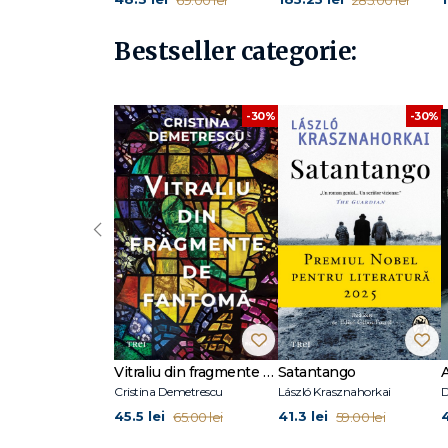
Bestseller categorie:
-30%
-30%
‹
Vitraliu din fragmente de fantomă
Satantango
Cristina Demetrescu
László Krasznahorkai
D
45.5 lei
41.3 lei
65.00 lei
59.00 lei