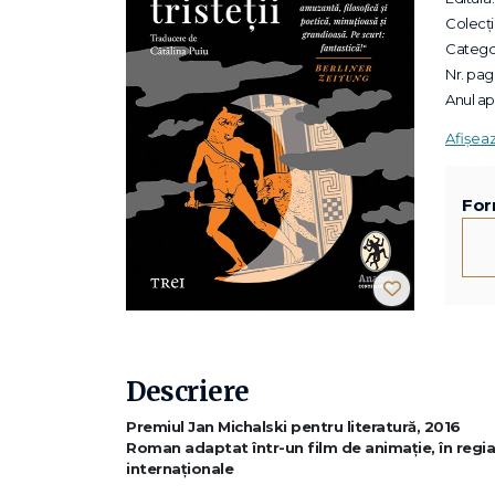
Colecții
Categor
Nr. pagi
Anul apa
Afișea
For
Descriere
Premiul Jan Michalski pentru literatură, 2016
Roman adaptat într-un film de animație, în regia
internaționale