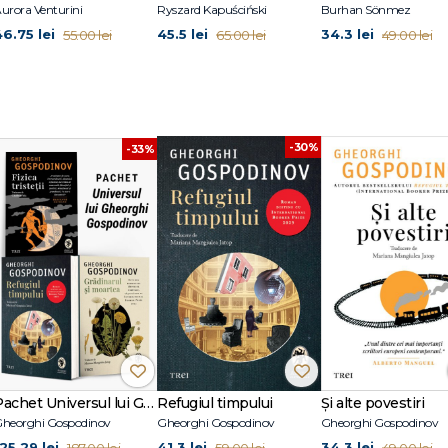
urora Venturini
Ryszard Kapuściński
Burhan Sönmez
46.75 lei
45.5 lei
34.3 lei
55.00 lei
65.00 lei
49.00 lei
-30%
-33%
Pachet Universul lui Gheorghi Gospodinov
Refugiul timpului
Și alte povestiri
heorghi Gospodinov
Gheorghi Gospodinov
Gheorghi Gospodinov
125.29 lei
41.3 lei
34.3 lei
187.00 lei
59.00 lei
49.00 lei