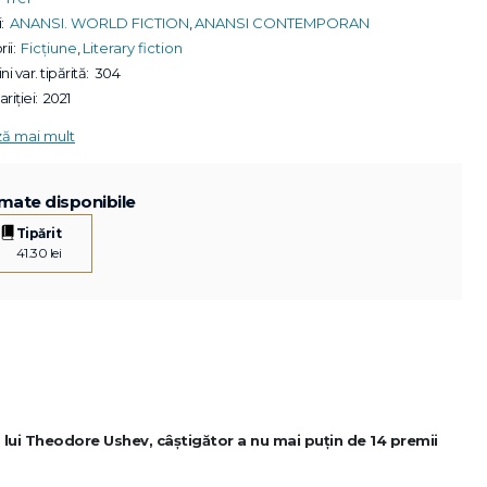
:
ANANSI. WORLD FICTION
,
ANANSI CONTEMPORAN
ii:
Ficțiune
,
Literary fiction
ni var. tipărită:
304
riției:
2021
ză mai mult
mate disponibile
Tipărit
41.30 lei
 lui Theodore Ushev, câștigător a nu mai puțin de 14 premii