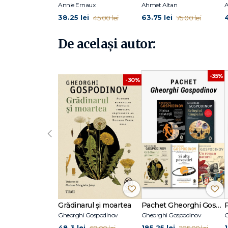
Annie Ernaux
Ahmet Altan
A
38.25 lei
63.75 lei
45.00 lei
75.00 lei
De același autor:
-35%
-30%
‹
Grădinarul și moartea
Pachet Gheorghi Gospodinov
Gheorghi Gospodinov
Gheorghi Gospodinov
G
48.3 lei
185.25 lei
69.00 lei
285.00 lei