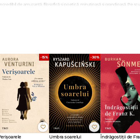
ncredibil de amuzantă, filosofică și poetică, minuțioasă și grandioasă. Pe scu
rul îndelung așteptatului roman al lui Gospodinov construiește un labirint di
 și dintr­o perspectivă în alta, într­o explorare incredibil de minuțioasă și de
e o carte ce are la bază obsesia pentru arhive, colecții, muzee și capsule ale 
și asupra obiectelor. În povestea­cadru a lui Gospodinov, Minotaurul este vic
 secretul bine păstrat din pivnițe, arhive și demisoluri. Gheorghi Gospodinov
ges.
-15%
-30%
reciat scriitor bulgar al momentului. Romanul său de debut,
Un roman natur
n peste 20 de limbi. A publicat poezie, proză, eseuri, piese de teatru și a real
nevnik
și pentru
Deutsche Welle
. În prezent trăiește la Sofia.
pei aflate sub stăpânirea comunistă, un spațiu în care naratorul, familia lui și 
 metaforic."
The Literary Review
 ce nu mai există."
The Los Angeles Review
Verișoarele
Umbra soarelui
Îndrăgostiții de Fra