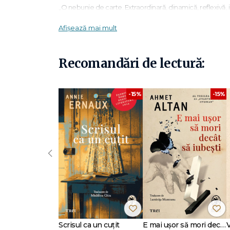
„O nebunie de carte. Extraordinară, dinamică, reflexivă, i
fantastică!"
Berliner Zeitung
Afișează mai mult
Utilizând Minotaurul ca pe o metaforă structurant, narato
povești despre propria familie, sărind dintr­o epocă în alta
amuzantă a mentalității est­europene. Fizica tristeții est
Recomandări de lectură:
despre urmele lăsate de timpul pierdut în texte, imagini 
neputând să­și aleagă propria forma de existență, el este
dovedește a fi, în acest roman, un demn urmaș al lui Bor
-15%
-15%
Gheorghi Gospodinov (n. 1968) este cel mai tradus și ap
(apărut în limba română la Editura Cartier), a fost tradus î
scenarii de film.
Scrie în mod regulat articole pentru cotidianul bulgar
D
‹
„Fizica tristeții este o evocare plină de viață a Mitteleuro
lor comunitate au trăit în subteran, atât la propriu, cât și
„Fizica tristeții este povestea unicului arhivar al unei lumi
Scrisul ca un cuțit
E mai ușor să mori decât să iubești (seria Cvartetul Otoman, vol.3)