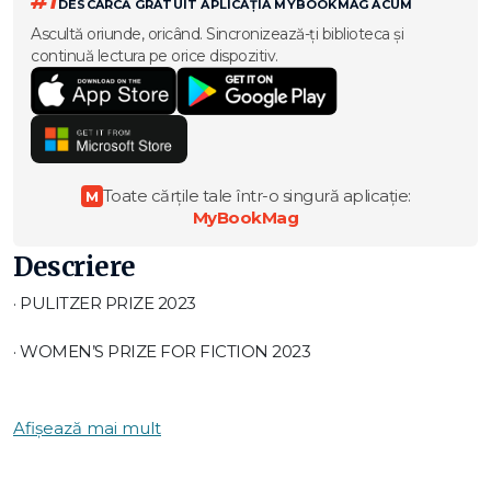
#1
DESCARCĂ GRATUIT APLICAȚIA MYBOOKMAG ACUM
Ascultă oriunde, oricând. Sincronizează-ți biblioteca și
continuă lectura pe orice dispozitiv.
Toate cărțile tale într-o singură aplicație:
M
MyBookMag
Descriere
· PULITZER PRIZE 2023
· WOMEN’S PRIZE FOR FICTION 2023
· ALEGEREA OPRAH’S BOOK CLUB 2022
Afișează mai mult
Demon Copperhead este povestea unui băiat adus pe
lume de o mamă adolescentă, dependentă de droguri, un