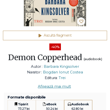
Ascultă fragment
-40%
Demon Copperhead
(audiobook)
Autor :
Barbara Kingsolver
Narator :
Bogdan Ionut Costea
Editura:
Trei
Afișează mai mult
Formate disponibile
Tipărit
eBook
Audiobook
73.27 lei
50.24 lei
62.80 lei