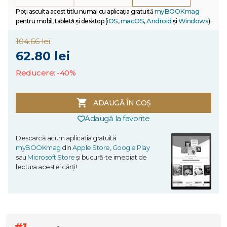
myBOOKmag
Poți asculta acest titlu numai cu aplicația gratuită
iOS
macOS
Android
Windows
pentru mobil, tabletă și desktop (
,
,
și
).
104.66 lei
62.80 lei
Reducere: -40%
ADAUGĂ ÎN COȘ
Adaugă la favorite
Descarcă acum aplicația gratuită
myBOOKmag
din
Apple Store
,
Google Play
sau
Microsoft Store
și bucură-te imediat de
lectura acestei cărți!