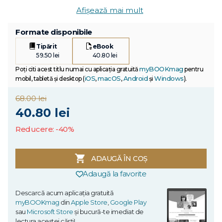
Afișează mai mult
Formate disponibile
Tipărit
eBook
59.50 lei
40.80 lei
myBOOKmag
Poți citi acest titlu numai cu aplicația gratuită
pentru
iOS
macOS
Android
Windows
mobil, tabletă și desktop (
,
,
și
).
68.00 lei
40.80 lei
Reducere: -40%
ADAUGĂ ÎN COȘ
Adaugă la favorite
Descarcă acum aplicația gratuită
myBOOKmag
din
Apple Store
,
Google Play
sau
Microsoft Store
și bucură-te imediat de
lectura acestei cărți!