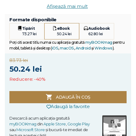
Afișează mai mult
Formate disponibile
Tipărit
eBook
Audiobook
73.27 lei
50.24 lei
62.80 lei
myBOOKmag
Poți citi acest titlu numai cu aplicația gratuită
pentru
iOS
macOS
Android
Windows
mobil, tabletă și desktop (
,
,
și
).
83.73 lei
50.24 lei
Reducere: -40%
ADAUGĂ ÎN COȘ
Adaugă la favorite
Descarcă acum aplicația gratuită
myBOOKmag
din
Apple Store
,
Google Play
sau
Microsoft Store
și bucură-te imediat de
lectura acestei cărți!