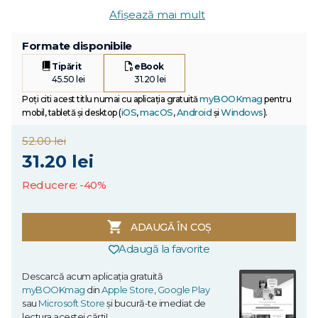
Afișează mai mult
Formate disponibile
Tipărit
eBook
45.50 lei
31.20 lei
myBOOKmag
Poți citi acest titlu numai cu aplicația gratuită
pentru
iOS
macOS
Android
Windows
mobil, tabletă și desktop (
,
,
și
).
52.00 lei
31.20 lei
Reducere: -40%
ADAUGĂ ÎN COȘ
Adaugă la favorite
Descarcă acum aplicația gratuită
myBOOKmag
din
Apple Store
,
Google Play
sau
Microsoft Store
și bucură-te imediat de
lectura acestei cărți!