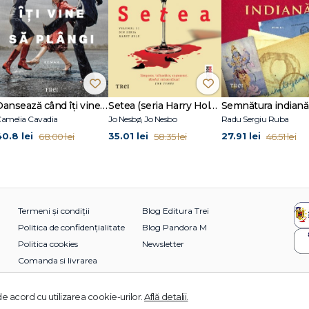
Dansează când îți vine să plângi
Setea (seria Harry Hole, vol. 11)
Semnătura indiană
amelia Cavadia
Jo Nesbø, Jo Nesbo
Radu Sergiu Ruba
40.8 lei
35.01 lei
27.91 lei
68.00 lei
58.35 lei
46.51 lei
Termeni și condiții
Blog Editura Trei
Politica de confidențialitate
Blog Pandora M
Politica cookies
Newsletter
Comanda si livrarea
e acord cu utilizarea cookie-urilor.
Află detalii.