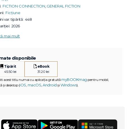
:
FICTION CONNECTION
,
GENERAL FICTION
ii:
Ficțiune
ni var. tipărită:
448
riției:
2026
ză mai mult
mate disponibile
Tipărit
eBook
45.50 lei
31.20 lei
myBOOKmag
iti acest titlu numai cu aplicația gratuită
pentru mobil,
iOS
macOS
Android
Windows
ă și desktop (
,
,
și
).
G