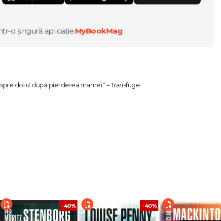
ntr-o singură aplicație:
MyBookMag
pre doliul după pierderea mamei.“ – Transfuge
gul a patru generații, Colhoz acoperă peste un secol de istorie. Cu o desăvâ
a noastră. Trecem prin Revoluția din Octombrie, exilul rușilor albi în Europa
 Putin și războiul din Ucraina, pătrunzând într-o saga deopotrivă romantică, 
uitoare. Romanul îmbină amintiri emoționante, secrete de familie, anecdote 
artea celor dragi și despre dragostea filială. Unul dintre cei mai prestigioși s
-40%
-40%
știgător a numeroase premii literare.