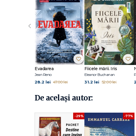
„Un roman de o amploare neobișnuită, un recviem sfâșieto
ceilalți cum era cu ea însăși.“ - Humanité
„În Colhoz, autorul cărților Un roman rus și Limonov povest
‹
creionând totodată un portret plin de dragoste, dar și 
d’Encausse.“ - Le Nouvel Obs
„Închizi cartea cu ochii umezi, cu impresia că poate ai î
Le Parisien
Emmanuel Carrère s-a născut în 1957 și a absolvit Institutul d
celebru prin romanele sale care îmbină adevărul biograf
Evadarea
Fiicele mării. Iris
Grand Prix Marie Claire du Roman d’Emotion, Prix Crésus, P
Jean Reno
Eleanor Buchanan
P
Limonov (Prix des Prix şi Prix Renaudot), Alte vieţi decât
28.2 lei
31.2 lei
47.00 lei
52.00 lei
De același autor:
-77%
-29%