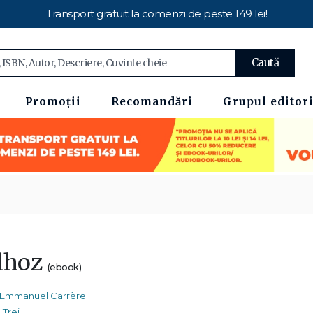
Transport gratuit la comenzi de peste 149 lei!
Caută
Promoții
Recomandări
Grupul editori
lhoz
(ebook)
Emmanuel Carrère
Trei