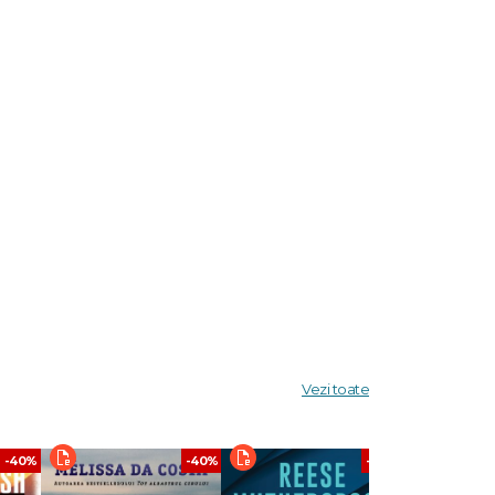
rșită
, două
Vezi toate
tragică,
și
criitori
-40%
-40%
-40%