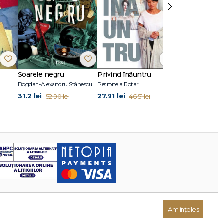
›
Soarele negru
Privind înăuntru
Suflete per
Bogdan-Alexandru Stănescu
Petronela Rotar
John Marrs
31.2 lei
27.91 lei
24.87 lei
52.00 lei
46.51 lei
41
Am înțeles
Dezvoltat de: