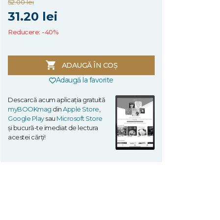
52.00 lei
31.20 lei
Reducere: -40%
ADAUGĂ ÎN COȘ
Adaugă la favorite
Descarcă acum aplicația gratuită
myBOOKmag
din
Apple Store
,
Google Play
sau
Microsoft Store
și bucură-te imediat de lectura
acestei cărți!