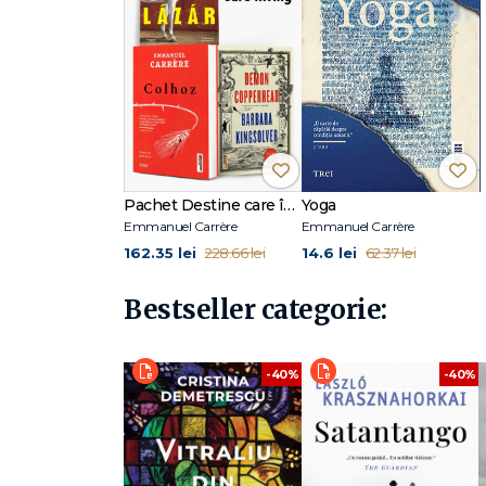
Pachet Destine care înving
Yoga
Emmanuel Carrère
Emmanuel Carrère
162.35 lei
14.6 lei
228.66 lei
62.37 lei
Bestseller categorie:
-40%
-40%