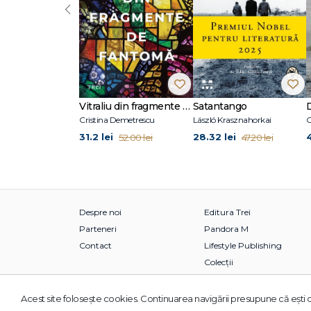
‹
Vitraliu din fragmente de fantomă
Satantango
Cristina Demetrescu
László Krasznahorkai
C
31.2 lei
28.32 lei
52.00 lei
47.20 lei
Despre noi
Editura Trei
Parteneri
Pandora M
Contact
Lifestyle Publishing
Colecții
Acest site foloseşte cookies. Continuarea navigării presupune că eşti d
© 2026 Grupul Editorial TREI. Toate drepturile rezervate.