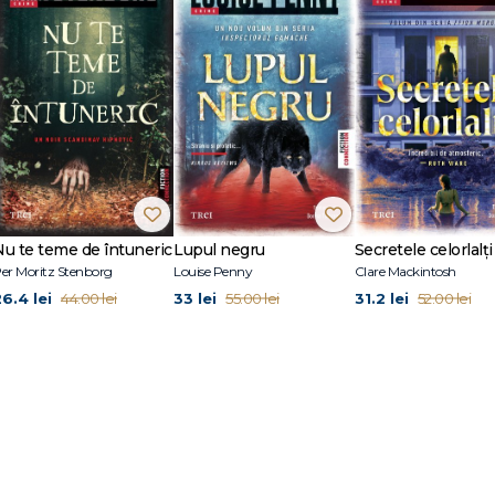
r dedicat unei femei excepționale și fascinante, care putea fi la fel de du
ește, pe fundalul războiului din Ucraina, istoria strămoșilor săi ruși și georgie
lipsit de concesii al mamei sale, decedată în 2023, academiciana Hélène Car
nțeles ceva mai bine complexitatea care se ascunde în spatele cuvântului «fam
e Studii Politice din Paris. Este scriitor, jurnalist, scenarist şi regizor. A deve
ic cu ficţiunea şi care au fost recompensate cu numeroase premii: Prix Fém
Nu te teme de întuneric
Lupul negru
Secretele celorlalți
rix Globe de Cristal. La Editura Trei, de acelaşi autor, au apărut Împărăția c
er Moritz Stenborg
Louise Penny
Clare Mackintosh
 a mea, Un roman rus, Ora de schi, Adversarul și Yoga.
26.4 lei
33 lei
31.2 lei
44.00 lei
55.00 lei
52.00 lei