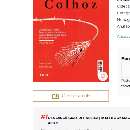
Colecții
Categor
Nr. pagi
Anul apa
Afișea
For
Poți c
tablet
Citește sample
#1
DESCARCĂ GRATUIT APLICAȚIA MYBOOKMA
ACUM