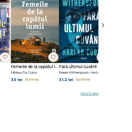
ră cu
ni,
›
rère
ilie».“ -
nit
ina,
Femeile de la capătul lumii
Fără ultimul cuvânt
Stare de vis
erurilor,
Mélissa Da Costa
Reese Witherspoon, Harlan Coben
Eric Puchner
33 lei
31.2 lei
31.2 lei
55.00 lei
52.00 lei
52.00
Vezi toate