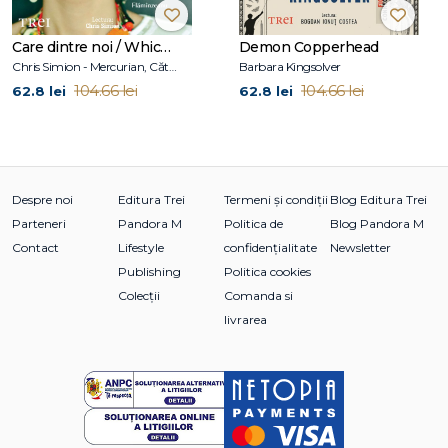
precum Satantango sau Calul din Torino . Este laureatul
unora dintre cele mai importante premii din Ungaria și
Care dintre noi / Which One of Us
Demon Copperhead
străinătate, printre care se numără Man Booker
Chris Simion - Mercurian, Cătălina Flămînzeanu
Barbara Kingsolver
International Prize, Best Translated Book Award, National
104.66 lei
104.66 lei
62.8 lei
62.8 lei
Book Award for Translated Literature sau Europäischer
Literaturpreis. În colecția Anansi. World Fiction a mai apărut
romanul Întoarcerea acasă a baronului Wenckheim.
Despre noi
Editura Trei
Termeni și condiții
Blog Editura Trei
Parteneri
Pandora M
Politica de
Blog Pandora M
Contact
Lifestyle
confidențialitate
Newsletter
Publishing
Politica cookies
Colecții
Comanda si
livrarea