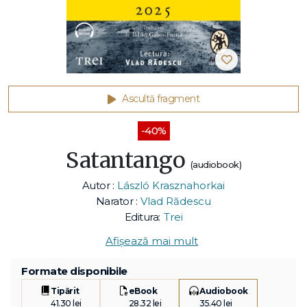
Ascultă fragment
-40%
Satantango
(audiobook)
Autor :
László Krasznahorkai
Narator :
Vlad Rădescu
Editura:
Trei
Afișează mai mult
Formate disponibile
Tipărit
eBook
Audiobook
41.30 lei
28.32 lei
35.40 lei