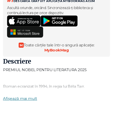
#1
DESCARCĂ GRATUIT APLICAȚIA MYBOOKMAG ACUM
Ascultă oriunde, oricând. Sincronizează-ți biblioteca și
continuă lectura pe orice dispozitiv.
Toate cărțile tale într-o singură aplicație:
M
MyBookMag
Descriere
PREMIUL NOBEL PENTRU LITERATURA 2025
Roman ecranizat în 1994, în regia lui Béla Tarr.
„Un roman genial... Un scriitor vizionar.” - The Guardian
Afișează mai mult
Într-un sat pustiit din Ungaria, într-o atmosferă înecată în