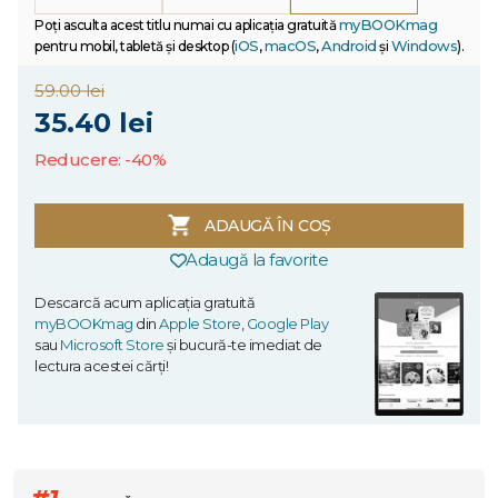
myBOOKmag
Poți asculta acest titlu numai cu aplicația gratuită
iOS
macOS
Android
Windows
pentru mobil, tabletă și desktop (
,
,
și
).
59.00 lei
35.40 lei
Reducere: -40%
ADAUGĂ ÎN COȘ
Adaugă la favorite
Descarcă acum aplicația gratuită
myBOOKmag
din
Apple Store
,
Google Play
sau
Microsoft Store
și bucură-te imediat de
lectura acestei cărți!