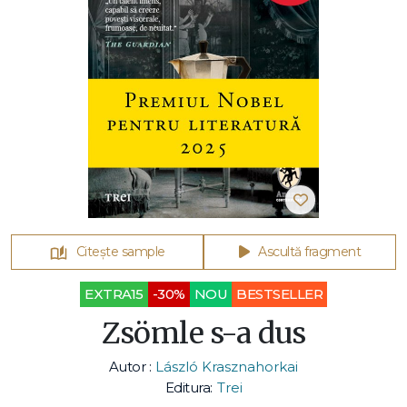
Citește sample
Ascultă fragment
EXTRA15
-30%
NOU
BESTSELLER
Zsömle s-a dus
Autor :
László Krasznahorkai
Editura:
Trei