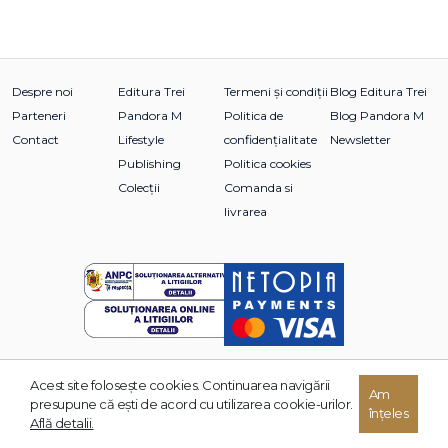
Despre noi
Editura Trei
Termeni și condiții
Blog Editura Trei
Parteneri
Pandora M
Politica de
Blog Pandora M
Contact
Lifestyle
confidențialitate
Newsletter
Publishing
Politica cookies
Colecții
Comanda si
livrarea
Acest site foloseşte cookies. Continuarea navigării
© 2026 Grupul Editorial TREI. Toate drepturile rezervate.
Am
presupune că eşti de acord cu utilizarea cookie-urilor.
înțeles
Dezvoltat de:
Află detalii.