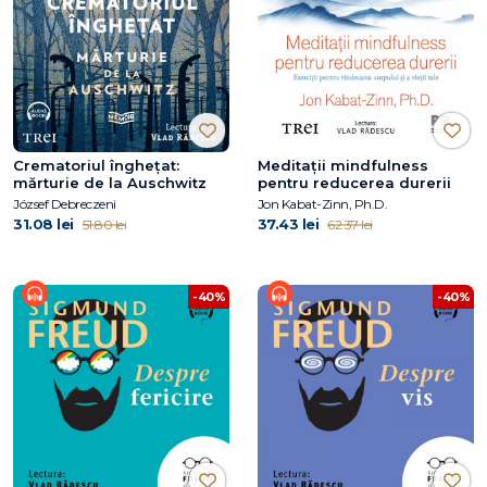
Crematoriul înghețat:
Meditații mindfulness
mărturie de la Auschwitz
pentru reducerea durerii
József Debreczeni
Jon Kabat-Zinn, Ph.D.
31.08 lei
37.43 lei
51.80 lei
62.37 lei
-40%
-40%