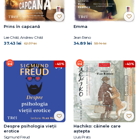
Prins în capcană
Emma
Lee Child, Andrew Child
Jean Reno
37.43 lei
34.89 lei
62.37 lei
58.14 lei
-40%
-40%
Despre psihologia vieții
Hachiko: câinele care
erotice
aştepta
Sigmund Freud
Lluís Prats