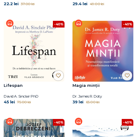
22.2 lei
29.4 lei
37.00 lei
49.00 lei
-40%
-40%
Lifespan
Magia minții
David A. Sinclair PhD
Dr. James R. Doty
45 lei
39 lei
75.00 lei
65.00 lei
-40%
-40%