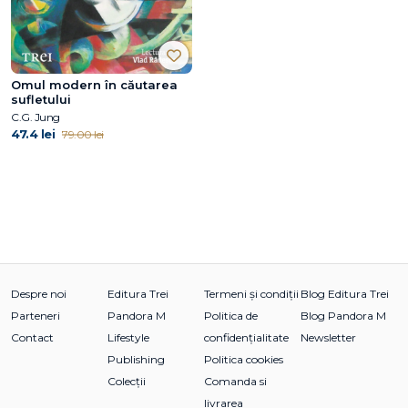
Omul modern în căutarea
sufletului
C.G. Jung
47.4 lei
79.00 lei
Despre noi
Editura Trei
Termeni și condiții
Blog Editura Trei
Parteneri
Pandora M
Politica de
Blog Pandora M
Contact
Lifestyle
confidențialitate
Newsletter
Publishing
Politica cookies
Colecții
Comanda si
livrarea