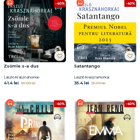
-40%
-40%
Zsömle s-a dus
Satantango
László Krasznahorkai
László Krasznahorkai
41.4 lei
35.4 lei
69.00 lei
59.00 lei
-40%
-40%