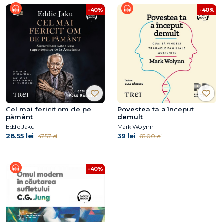
-40%
-40%
Cel mai fericit om de pe
Povestea ta a început
pământ
demult
Eddie Jaku
Mark Wolynn
28.55 lei
39 lei
47.57 lei
65.00 lei
-40%