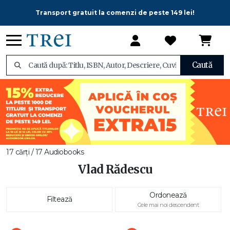
Transport gratuit la comenzi de peste 149 lei!
Caută
17 cărți / 17 Audiobooks
Vlad Rădescu
Ordonează
Filtează
Cele mai noi descendent