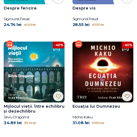
Despre fericire
Despre vis
Sigmund Freud
Sigmund Freud
24.74 lei
28.55 lei
41.23 lei
47.57 lei
-40%
-40%
Mijlocul vieții. Între echilibru
Ecuația lui Dumnezeu
și dezechilibru
Silviu Dragomir
Michio Kaku
34.89 lei
31.08 lei
58.14 lei
51.80 lei