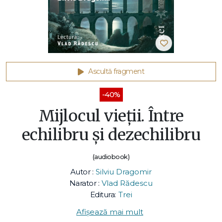
Ascultă fragment
-40%
Mijlocul vieții. Între
echilibru și dezechilibru
(audiobook)
Autor :
Silviu Dragomir
Narator :
Vlad Rădescu
Editura:
Trei
Afișează mai mult