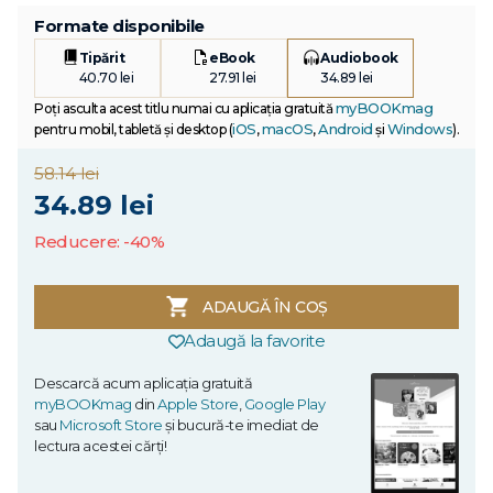
Formate disponibile
Tipărit
eBook
Audiobook
40.70 lei
27.91 lei
34.89 lei
myBOOKmag
Poți asculta acest titlu numai cu aplicația gratuită
iOS
macOS
Android
Windows
pentru mobil, tabletă și desktop (
,
,
și
).
58.14 lei
34.89 lei
Reducere: -40%
ADAUGĂ ÎN COȘ
Adaugă la favorite
Descarcă acum aplicația gratuită
myBOOKmag
din
Apple Store
,
Google Play
sau
Microsoft Store
și bucură-te imediat de
lectura acestei cărți!