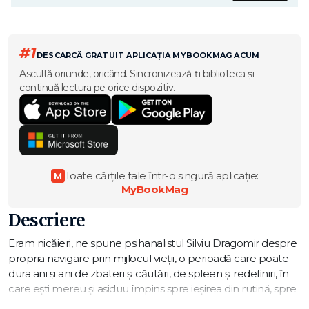
#1
DESCARCĂ GRATUIT APLICAȚIA MYBOOKMAG ACUM
Ascultă oriunde, oricând. Sincronizează-ți biblioteca și
continuă lectura pe orice dispozitiv.
Toate cărțile tale într-o singură aplicație:
M
MyBookMag
Descriere
Eram nicăieri, ne spune psihanalistul Silviu Dragomir despre
propria navigare prin mijlocul vieții, o perioadă care poate
dura ani și ani de zbateri și căutări, de spleen și redefiniri, în
care ești mereu și asiduu împins spre ieșirea din rutină, spre
găsirea adevăratului sens al vieții tale. De unde această forță