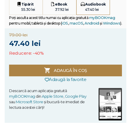
Tipărit
eBook
Audiobook
55.30 lei
37.92 lei
47.40 lei
myBOOKmag
Poți asculta acest titlu numai cu aplicația gratuită
iOS
macOS
Android
Windows
pentru mobil, tabletă și desktop (
,
,
și
).
79.00 lei
47.40 lei
Reducere: -40%
ADAUGĂ ÎN COȘ
Adaugă la favorite
Descarcă acum aplicația gratuită
myBOOKmag
din
Apple Store
,
Google Play
sau
Microsoft Store
și bucură-te imediat de
lectura acestei cărți!