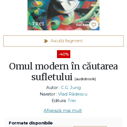
Ascultă fragment
-40%
Omul modern în căutarea
sufletului
(audiobook)
Autor :
C.G. Jung
Narator :
Vlad Rădescu
Editura:
Trei
Afișează mai mult
Formate disponibile