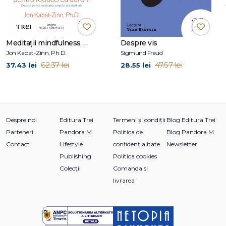
Meditații mindfulness pentru reducerea durerii
Despre vis
Jon Kabat-Zinn, Ph.D.
Sigmund Freud
62.37 lei
47.57 lei
37.43 lei
28.55 lei
Despre noi
Editura Trei
Termeni și condiții
Blog Editura Trei
Parteneri
Pandora M
Politica de
Blog Pandora M
Contact
Lifestyle
confidențialitate
Newsletter
Publishing
Politica cookies
Colecții
Comanda si
livrarea