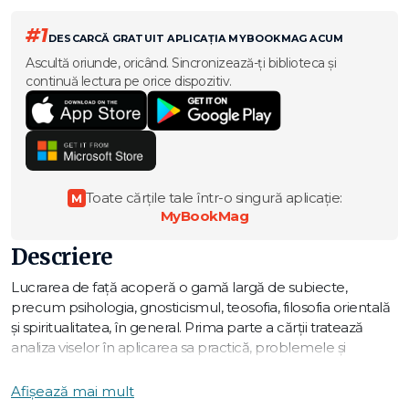
#1
DESCARCĂ GRATUIT APLICAȚIA MYBOOKMAG ACUM
Ascultă oriunde, oricând. Sincronizează-ți biblioteca și
continuă lectura pe orice dispozitiv.
Toate cărțile tale într-o singură aplicație:
M
MyBookMag
Descriere
Lucrarea de față acoperă o gamă largă de subiecte,
precum psihologia, gnosticismul, teosofia, filosofia orientală
și spiritualitatea, în general. Prima parte a cărții tratează
analiza viselor în aplicarea sa practică, problemele și
scopurile psihoterapiei moderne, precum și teoria jungiană
a tipurilor psihologice. Secțiunea de mijloc abordează
Afișează mai mult
convingerile lui Jung despre etapele vieții și despre omul