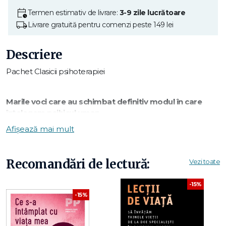
Termen estimativ de livrare:
3-9 zile lucrătoare
Livrare gratuită pentru comenzi peste 149 lei
Descriere
Pachet Clasicii psihoterapiei
Marile voci care au schimbat definitiv modul în care
înțelegem psihicul uman.
Afișează mai mult
Acest pachet reunește autori fundamentali ai psihologiei și
psihoterapiei moderne.
Recomandări de lectură:
Vezi toate
De la Freud și Jung la Rogers, Adler și Berne, fiecare lucrare
deschide o perspectivă esențială asupra omului și relațiilor
-15%
sale.
-15%
O bibliotecă indispensabilă pentru orice pasionat de
psihologie profundă.