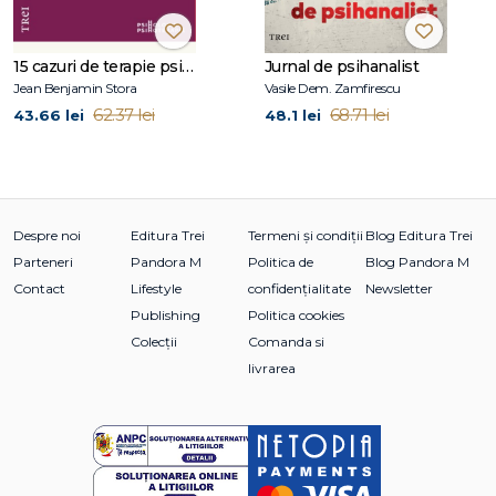
Cui i se potrivește acest pachet
15 cazuri de terapie psihosomatică
Jurnal de psihanalist
✔ Studenților și profesioniștilor din psihologie
Jean Benjamin Stora
Vasile Dem. Zamfirescu
✔ Pasionaților de psihanaliză și psihoterapie
62.37 lei
68.71 lei
✔ Cititorilor interesați de marile idei ale psihologiei
43.66 lei
48.1 lei
✔ Celor aflați într-un proces de autocunoaștere
Despre noi
Editura Trei
Termeni și condiții
Blog Editura Trei
Parteneri
Pandora M
Politica de
Blog Pandora M
Contact
Lifestyle
confidențialitate
Newsletter
Publishing
Politica cookies
Colecții
Comanda si
livrarea