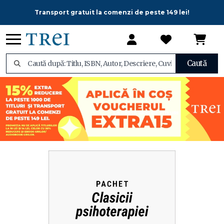
Transport gratuit la comenzi de peste 149 lei!
Caută