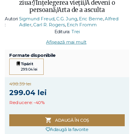
ziua?/Înţelegerea vieţii/A deveni o
persoană/Arta de a asculta
Autori
Sigmund Freud
,
C.G. Jung
,
Eric Berne
,
Alfred
:
Adler
,
Carl R. Rogers
,
Erich Fromm
Editura:
Trei
Afișează mai mult
Formate disponibile
Tipărit
299.04 lei
498.39 lei
299.04 lei
Reducere: -40%
ADAUGĂ ÎN COȘ
Adaugă la favorite