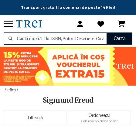
Transport gratuit la comenzi de peste 149 lei!
Caută
7 cărți /
Sigmund Freud
Ordonează
Filtează
Cele mai noi descendent