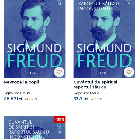
Nevroza la copil
Cuvântul de spirit și
raportul său cu
inconștientul
Sigmund Freud
Sigmund Freud
28.87 lei
33.3 lei
41.23 lei
47.57 lei
-30%