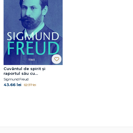
Cuvântul de spirit și
raportul său cu
inconștientul - Opere
Sigmund Freud
Esenţiale, vol. 4
43.66 lei
62.37 lei