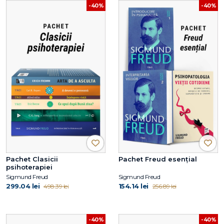
-40%
-40%
Pachet Clasicii
Pachet Freud esențial
psihoterapiei
Sigmund Freud
Sigmund Freud
299.04 lei
154.14 lei
498.39 lei
256.89 lei
-40%
-40%