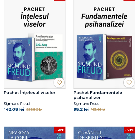
Pachet Înțelesul viselor
Pachet Fundamentele
psihanalizei
Sigmund Freud
Sigmund Freud
142.08 lei
98.2 lei
236.80 lei
163.66 lei
-30%
-30%