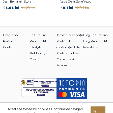
Jean Benjamin Stora
Vasile Dem. Zamfirescu
VI. Raportul cuvântului de spirit cu visul şi inconştientul
62.37 lei
68.71 lei
43.66 lei
48.1 lei
VII. Cuvântul de spirit şi comicul
Romanul de familie al nevroticilor
Notă introductivă la ediţia în limba română
Despre sensul contrar al cuvintelor străvechi
Notă introductivă la ediţia în limba română
Despre noi
Editura Trei
Termeni și condiții
Blog Editura Trei
Despre psihologia gimnazistului
Parteneri
Pandora M
Politica de
Blog Pandora M
Notă introductivă la ediţia în limba română
Contact
Lifestyle
confidențialitate
Newsletter
Publishing
Politica cookies
Umorul
Colecții
Comanda si
Notă introductivă la ediţia în limba română
Scrisoare către Romain Rolland
livrarea
(Perturbarea unei amintiri pe Acropole)
Notă introductivă la ediţia în limba română
Perturbarea unei amintiri pe Acropole
Bibliografie
Lista abrevierilor
Index
Acest site foloseşte cookies. Continuarea navigării
© 2026 Grupul Editorial TREI. Toate drepturile rezervate.
Am