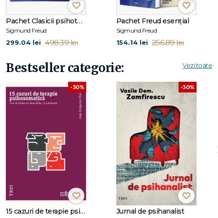
plăcere asupra suprimării investirii de până atunci. Dacă
remarcăm că cel ce aude spiritul râde, iar creatorul lui nu
Pachet Clasicii psihoterapiei
Pachet Freud esențial
poate râde, aceasta ne arată că la ascultător se anulează un
Sigmund Freud
Sigmund Freud
efort de investire și se descarcă, în vreme ce formarea
498.39 lei
256.89 lei
299.04 lei
154.14 lei
spiritului comportă obstacole fie în suprimare, fie în
posibilitatea de descărcare -
SIGMUND FREUD
Bestseller categorie:
Vezi toate
Cuprins:
-30%
-30%
Cuvântul de spirit şi raportul său cu inconştientul
Notă introductivă la ediţia în limba română
A. Partea analitică
I. Introducere
II. Tehnica cuvântului de spirit
III. Tendinţele cuvântului de spirit
B Partea sintetică
V. Mobilurile cuvântului de spirit.
15 cazuri de terapie psihosomatică
Jurnal de psihanalist
C Partea teoretică