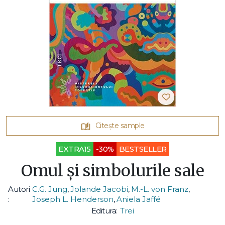
Citește sample
EXTRA15
-30%
BESTSELLER
Omul și simbolurile sale
Autori
C.G. Jung
,
Jolande Jacobi
,
M.-L. von Franz
,
:
Joseph L. Henderson
,
Aniela Jaffé
Editura:
Trei