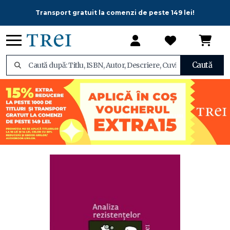
Transport gratuit la comenzi de peste 149 lei!
Caută