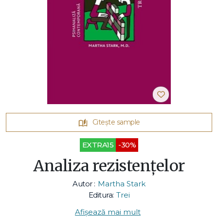
Citește sample
EXTRA15
-30%
Analiza rezistențelor
Autor :
Martha Stark
Editura:
Trei
Afișează mai mult