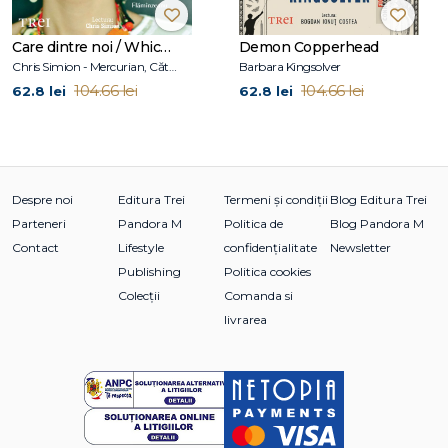
Care dintre noi / Which One of Us
Demon Copperhead
Chris Simion - Mercurian, Cătălina Flămînzeanu
Barbara Kingsolver
104.66 lei
104.66 lei
62.8 lei
62.8 lei
Despre noi
Editura Trei
Termeni și condiții
Blog Editura Trei
Parteneri
Pandora M
Politica de
Blog Pandora M
Contact
Lifestyle
confidențialitate
Newsletter
Publishing
Politica cookies
Colecții
Comanda si
livrarea