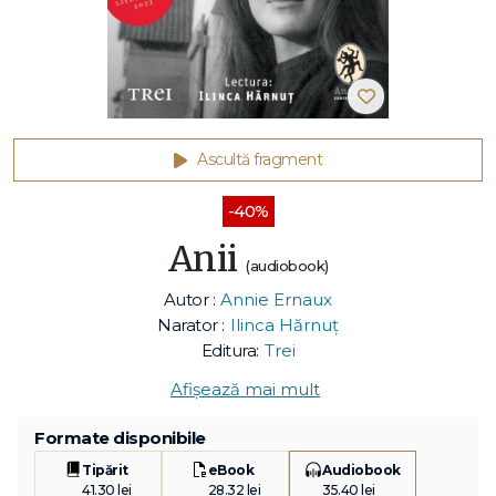
Ascultă fragment
-40%
Anii
(audiobook)
Autor :
Annie Ernaux
Narator :
Ilinca Hărnuț
Editura:
Trei
Afișează mai mult
Formate disponibile
Tipărit
eBook
Audiobook
41.30 lei
28.32 lei
35.40 lei