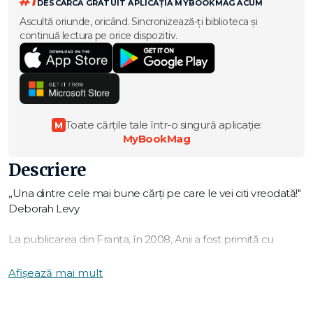
#1
DESCARCĂ GRATUIT APLICAȚIA MYBOOKMAG ACUM
Ascultă oriunde, oricând. Sincronizează-ți biblioteca și
continuă lectura pe orice dispozitiv.
Toate cărțile tale într-o singură aplicație:
M
MyBookMag
Descriere
„Una dintre cele mai bune cărți pe care le vei citi vreodată!"
Deborah Levy
La publicarea din Franța, în 2008, Anii a fost primită cu
surprindere. Deși Annie Ernaux era deja de decenii o
scriitoare iubită și premiată, Anii a reprezentat, în mult feluri,
Afișează mai mult
un nou început: atât un volum de memorii al unei întregi
generații, dar și povestea unor oameni ce-și relatează istoria