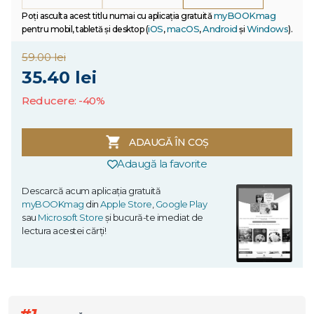
myBOOKmag
Poți asculta acest titlu numai cu aplicația gratuită
iOS
macOS
Android
Windows
pentru mobil, tabletă și desktop (
,
,
și
).
59.00 lei
35.40 lei
Reducere: -40%
ADAUGĂ ÎN COȘ
Adaugă la favorite
Descarcă acum aplicația gratuită
myBOOKmag
din
Apple Store
,
Google Play
sau
Microsoft Store
și bucură-te imediat de
lectura acestei cărți!