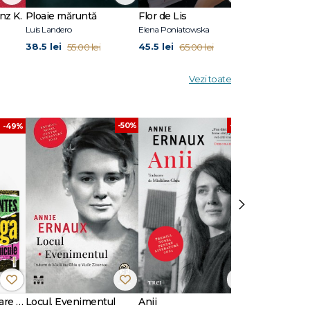
nz K.
Ploaie măruntă
Flor de Lis
Scriu Iliada
Luis Landero
Elena Poniatowska
Pierre Michon
38.5 lei
45.5 lei
41.3 lei
55.00 lei
65.00 lei
59.0
Vezi toate
-30%
-50%
-49%
›
Pachet Intimități care dor
Locul. Evenimentul
Anii