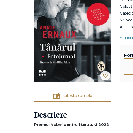
Colecții
Categor
Nr. pagi
Anul apa
Afișea
For
Citește sample
Descriere
Premiul Nobel pentru literatură 2022