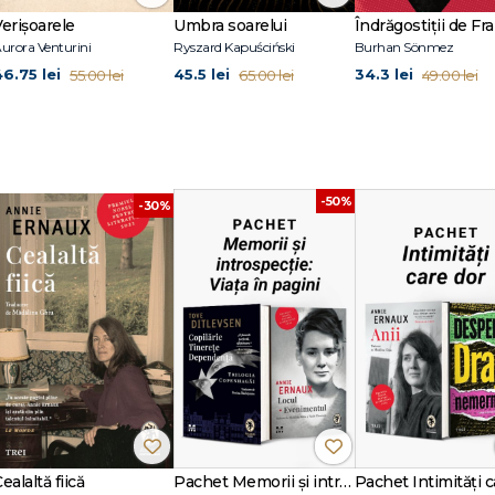
Verișoarele
Umbra soarelui
Îndrăgostiții de Fra
urora Venturini
Ryszard Kapuściński
Burhan Sönmez
46.75 lei
45.5 lei
34.3 lei
55.00 lei
65.00 lei
49.00 lei
-50%
-30%
ealaltă fiică
Pachet Memorii și introspecție: Viața în pagini