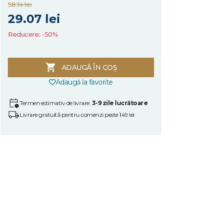
58.14 lei
29.07 lei
Reducere: -50%
ADAUGĂ ÎN COȘ
Adaugă la favorite
Termen estimativ de livrare:
3-9 zile lucrătoare
Livrare gratuită pentru comenzi peste 149 lei