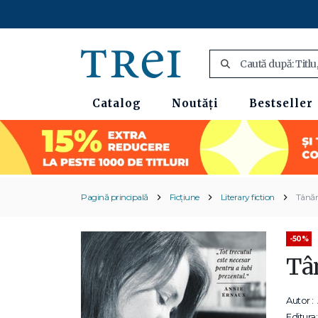
Catalog
Noutăți
Bestseller
Pagină principală
Ficțiune
Literary fiction
Tânăr
-50%
Tâ
Autor :
Editura: