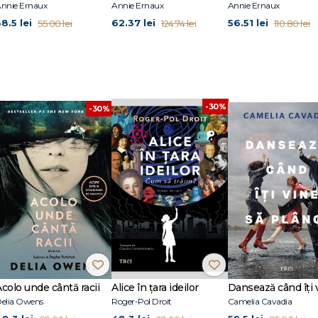
nnie Ernaux
Annie Ernaux
Annie Ernaux
8.5 lei
62.37 lei
56.51 lei
55.00 lei
124.74 lei
110.80 lei
-30%
-30%
Acolo unde cântă racii
Alice în țara ideilor
elia Owens
Roger-Pol Droit
Camelia Cavadia