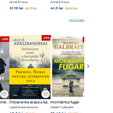
Annie Ernaux
Annie Ernaux
Annie Ernaux
31.19 lei
41.3 lei
43.66 lei
62.37 lei
59.00 lei
62
Vezi toate
-30%
-30%
-30%
›
Dansează când îți vine să plângi
Întoarcerea acasă a baronului Wenckheim
Mormântul fugar
Un animal să
László Krasznahorkai
Robert Galbraith
Joël Dicker