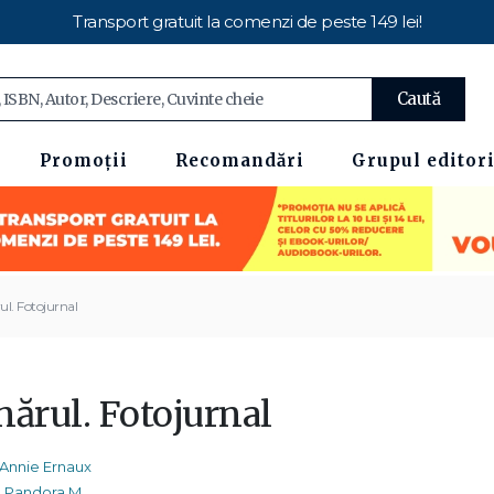
Transport gratuit la comenzi de peste 149 lei!
Caută
Promoții
Recomandări
Grupul editori
ul. Fotojurnal
nărul. Fotojurnal
Annie Ernaux
Pandora M