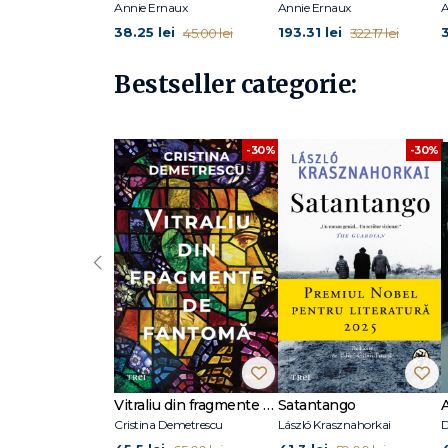
Annie Ernaux
Annie Ernaux
A
38.25 lei
193.31 lei
3
45.00 lei
322.17 lei
Bestseller categorie:
-30%
-30%
‹
Vitraliu din fragmente de fantomă
Satantango
Cristina Demetrescu
László Krasznahorkai
D