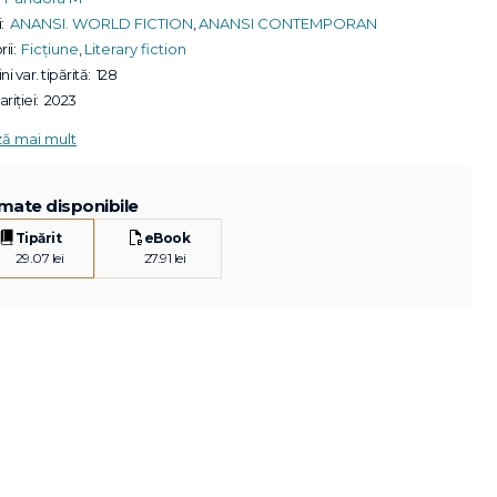
:
ANANSI. WORLD FICTION
,
ANANSI CONTEMPORAN
ii:
Ficțiune
,
Literary fiction
ni var. tipărită:
128
riției:
2023
ză mai mult
mate disponibile
Tipărit
eBook
29.07 lei
27.91 lei