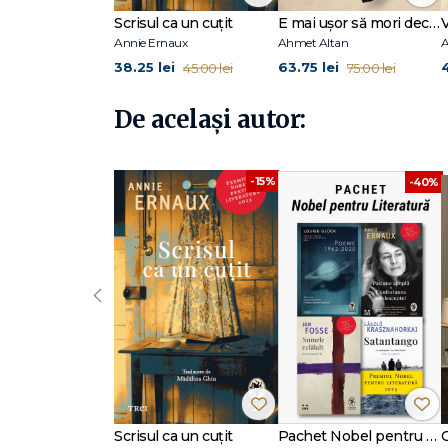
Scrisul ca un cuțit
E mai ușor să mori decât să iubești (seria Cvartetul Otoman, vol.3)
Annie Ernaux
Ahmet Altan
A
38.25 lei
63.75 lei
45.00 lei
75.00 lei
De același autor:
-15%
-40%
‹
Scrisul ca un cuțit
Pachet Nobel pentru Literatură
C