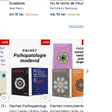
Evadarea
Nu te teme de întuneric
Ultimul răsăr
Jean Reno
Per Moritz Stenborg
Anna Todd
ea este
50.15 lei
46.75 lei
50.15 lei
59.00 lei
55.00 lei
59.
Vezi toate
-40%
-40%
-40%
›
Pachet Seria „Vara” (Tie-In) – Jenny Han
Pachet Psihopatologie modernă
Pachet Instrumente esențiale pentru terapeuți
Florin Tudose, Cătălina Tudose, Letiţia Dobranici, Volum colectiv
Richard Nelson-Jones, Judith Belmont, Richard C. Robertiello
Mel Robbins