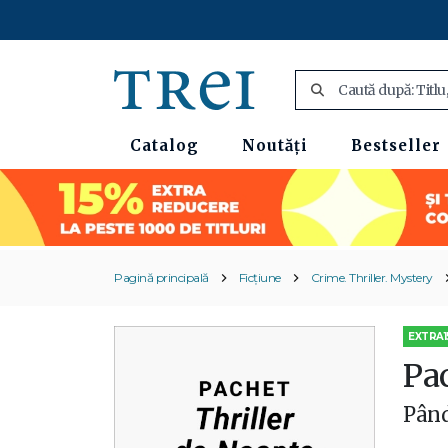
Catalog
Noutăți
Bestseller
Pagină principală
Ficțiune
Crime. Thriller. Mystery
EXTRA1
Pa
Pând