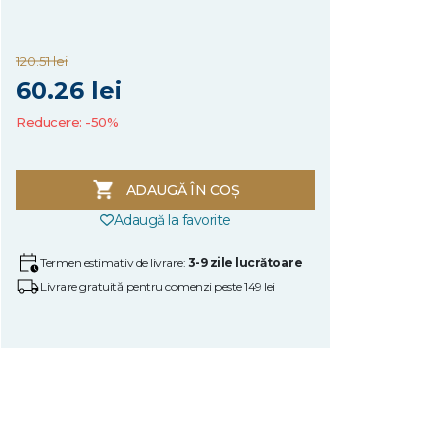
120.51 lei
60.26 lei
Reducere: -50%
ADAUGĂ ÎN COȘ
Adaugă la favorite
Termen estimativ de livrare:
3-9 zile lucrătoare
Livrare gratuită pentru comenzi peste 149 lei