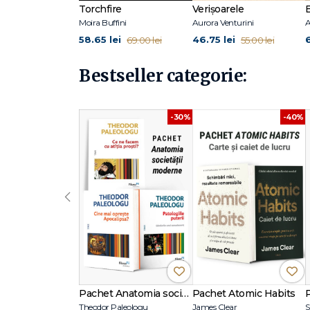
Torchfire
Verișoarele
Moira Buffini
Aurora Venturini
A
Într-o pădure întunecată – Ruth Ware
Ruth Ware explorează psihologia personajelor în contex
58.65 lei
46.75 lei
69.00 lei
55.00 lei
plină de răsturnări neașteptate și tensiune psihologică.
Bestseller categorie:
-30%
-40%
‹
Pachet Anatomia societății moderne
Pachet Atomic Habits
Theodor Paleologu
James Clear
S