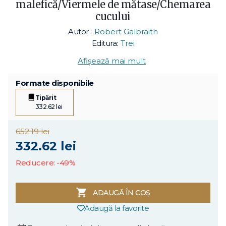
malefică/Viermele de mătase/Chemarea
cucului
Autor :
Robert Galbraith
Editura:
Trei
Afișează mai mult
Formate disponibile
Tipărit
332.62 lei
652.19 lei
332.62 lei
Reducere: -49%
ADAUGĂ ÎN COȘ
Adaugă la favorite