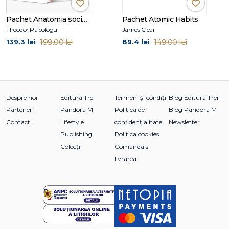
✔ Include principalele volume ale seriei Cormoran Strike
Pachet Anatomia societății moderne
Pachet Atomic Habits
✔ Îmbină suspansul, investigația și dezvoltarea complexă a
Theodor Paleologu
James Clear
personajelor
199.00 lei
149.00 lei
139.3 lei
89.4 lei
✔ Oferă sute de ore de lectură captivantă
✔ Una dintre cele mai apreciate serii polițiste
contemporane
Despre noi
Editura Trei
Termeni și condiții
Blog Editura Trei
Cui i se potrivește acest pachet
Parteneri
Pandora M
Politica de
Blog Pandora M
Contact
Lifestyle
confidențialitate
Newsletter
✔ Fanilor de crime fiction și thriller polițist
Publishing
Politica cookies
✔ Cititorilor care apreciază seriile cu personaje recurente
Colecții
Comanda si
puternice
livrarea
✔ Admiratorilor lui Robert Galbraith și ai misterelor bine
construite
✔ Celor care caută anchete complexe și povești imposibil
de lăsat din mână