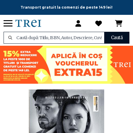
Transport gratuit la comenzi de peste 149 lei!
Caută