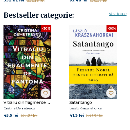
652.19 lei
136.37 lei
332.62 lei
95.46 lei
Bestseller categorie:
Vezi toate
-30%
-30%
Vitraliu din fragmente de fantomă
Satantango
Cristina Demetrescu
László Krasznahorkai
65.00 lei
59.00 lei
45.5 lei
41.3 lei