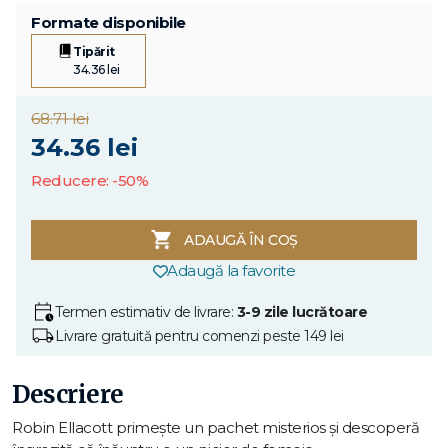
Formate disponibile
Tipărit
34.36 lei
68.71 lei
34.36 lei
Reducere: -50%
ADAUGĂ ÎN COȘ
Adaugă la favorite
Termen estimativ de livrare:
3-9 zile lucrătoare
Livrare gratuită pentru comenzi peste 149 lei
Descriere
Robin Ellacott primește un pachet misterios și descoperă