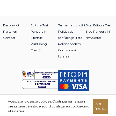
Despre noi
Editura Trei
Termeni și condiții
Blog Editura Trei
Parteneri
Pandora M
Politica de
Blog Pandora M
Contact
Lifestyle
confidențialitate
Newsletter
Publishing
Politica cookies
Colecții
Comanda si
livrarea
Acest site foloseşte cookies. Continuarea navigării
© 2026 Grupul Editorial TREI. Toate drepturile rezervate.
Am
presupune că eşti de acord cu utilizarea cookie-urilor.
înțeles
Dezvoltat de:
Află detalii.