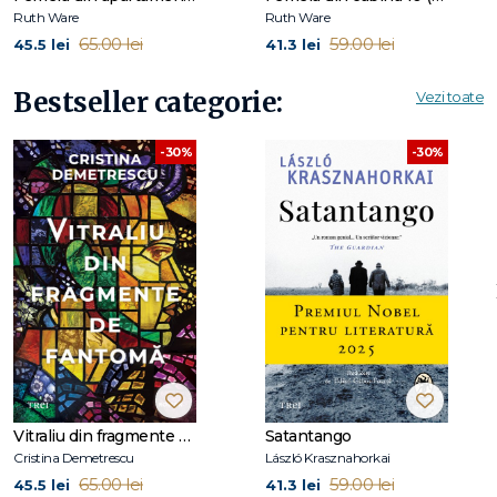
engleză și PR manager. Romanul ei de debut,
Într-o
pădure
Ruth Ware
Ruth Ware
întunecată
, a fost publicat în peste 40 de țări și a devenit
65.00 lei
59.00 lei
45.5 lei
41.3 lei
bestseller
New York
Times
și
Sunday Times
. A fost
nominalizată la British Book Industry Awards, secțiunea
Bestseller categorie:
Vezi toate
debut, și urmează să fie ecranizat de New Line Cinema.
Drepturile de ecranizare pentru televiziune ale celui de-al
-30%
-30%
doilea roman,
Jocul minciunii
, au fost achiziționate de
Entertainment One în parteneriat cu Gotham Group, iar
Femeia
din cabina 10
a devenit bestseller
Sunday
Times
și
New York Times
, drepturile de ecranizare fiind achiziționate
de CBS Films. La
Editura Trei
au apărut romanele
Într-o
pădure întunecată
,
Jocul minciunii
,
Femeia din cabina 10
,
Moartea doamnei Westaway
,
Unul câte unul
,
Ușa ferecată
,
Crimă la Oxford
și
Zero Days
.
O puteți urmări pe
www.ruthware.com
sau pe social media @ruthwarewriter.
Vitraliu din fragmente de fantomă
Satantango
Cristina Demetrescu
László Krasznahorkai
65.00 lei
59.00 lei
45.5 lei
41.3 lei