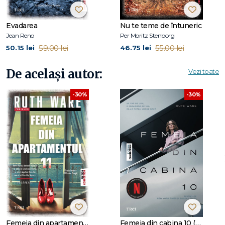
Agatha Christie, acest thriller alert, fascinant, plin de intrigi și
personaje foarte veridice, demonstrează încă o dată că
Evadarea
Nu te teme de întuneric
Ruth Ware
este regina suspansului psihologic.
Jean Reno
Per Moritz Stenborg
59.00 lei
55.00 lei
50.15 lei
46.75 lei
„Cel mai cinematografic roman al lui
Ruth Ware
de până
De același autor:
Vezi toate
acum.” -
KIRKUS REVIEWS
-30%
-30%
„Ware trece de la satiră romantică la roman de aventuri și
apoi la thriller psihologic cu o abilitate care nu poate fi
negată”. -
WALL STREET JOURNAL
„Ware ne oferă încă o dată o intrigă inteligentă, un ritm
intens și un final diabolic de inteligent.” -
LIBRARY JOURNAL
RUTH WARE
(n. 1977) a crescut în Sussex, pe coasta de sud
a Angliei. Înainte să se apuce de scris, a avut meserii dintre
cele mai diverse: chelneriță, librăreasă, profesoară de
Femeia din apartamentul 11
Femeia din cabina 10 (tie-in)