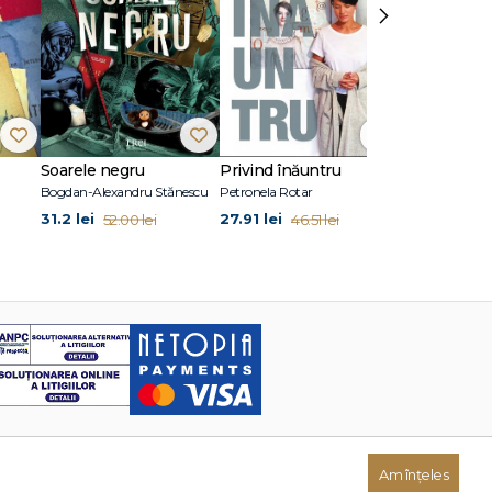
›
Soarele negru
Privind înăuntru
Suflete per
Bogdan-Alexandru Stănescu
Petronela Rotar
John Marrs
31.2 lei
27.91 lei
24.87 lei
52.00 lei
46.51 lei
41
Am înțeles
Dezvoltat de: