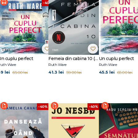
-40%
Un cuplu perfect
Femeia din cabina 10 (tie-in)
Un cuplu perfect
uth Ware
Ruth Ware
Ruth Ware
9 lei
41.3 lei
45.5 lei
65.00 lei
59.00 lei
65.00 lei
-40%
-40%