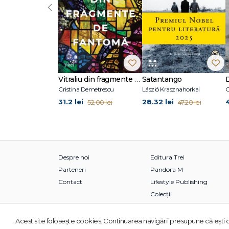
‹
Vitraliu din fragmente de fantomă
Satantango
Cristina Demetrescu
László Krasznahorkai
C
31.2 lei
28.32 lei
52.00 lei
47.20 lei
Despre noi
Editura Trei
Parteneri
Pandora M
Contact
Lifestyle Publishing
Colecții
Acest site foloseşte cookies. Continuarea navigării presupune că eşti d
© 2026 Grupul Editorial TREI. Toate drepturile rezervate.