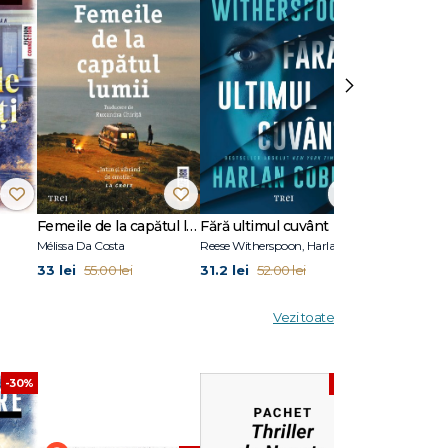
apărut
tă. O
›
Femeile de la capătul lumii
Fără ultimul cuvânt
Stare de vis
Mélissa Da Costa
Reese Witherspoon, Harlan Coben
Eric Puchner
33 lei
31.2 lei
31.2 lei
55.00 lei
52.00 lei
52.00
Vezi toate
-30%
-50%