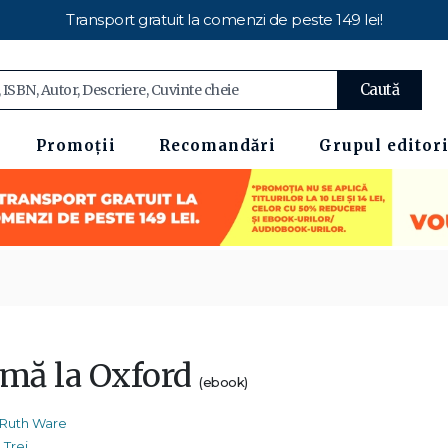
Transport gratuit la comenzi de peste 149 lei!
Caută
Promoții
Recomandări
Grupul editori
imă la Oxford
(ebook)
Ruth Ware
Trei