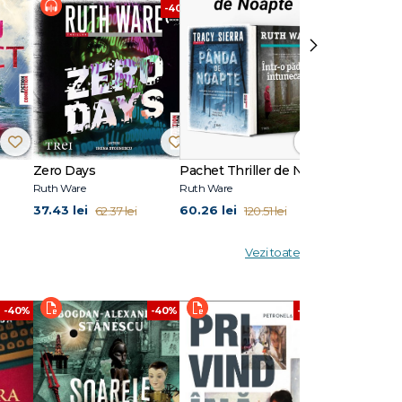
-40%
›
Zero Days
Pachet Thriller de Noapte
Ruth Ware
Ruth Ware
Ruth Ware
37.43 lei
60.26 lei
76.43 lei
62.37 lei
120.51 lei
12
Vezi toate
-40%
-40%
-40%