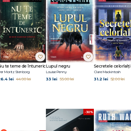
repturile de ecranizare fiind achiziționate de CBS Films. La Editura Trei au 
meia din cabina 10, Moartea doamnei Westaway, Unul câte unul și Ușa fereca
RuthWareWriter).
Nu te teme de întuneric
Lupul negru
Secretele celorlalți
er Moritz Stenborg
Louise Penny
Clare Mackintosh
26.4 lei
33 lei
31.2 lei
44.00 lei
55.00 lei
52.00 lei
-30%