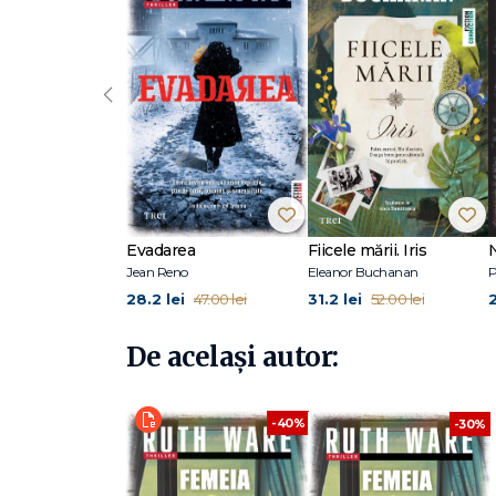
10 a devenit bestseller Sunday Times și New York Times, d
romanele Într-o pădure întunecată, Jocul minciunii, Fe
puteţi urmări pe www.ruthware.com sau pe Twitter (@
‹
Evadarea
Fiicele mării. Iris
Jean Reno
Eleanor Buchanan
P
28.2 lei
31.2 lei
47.00 lei
52.00 lei
De același autor:
-40%
-30%