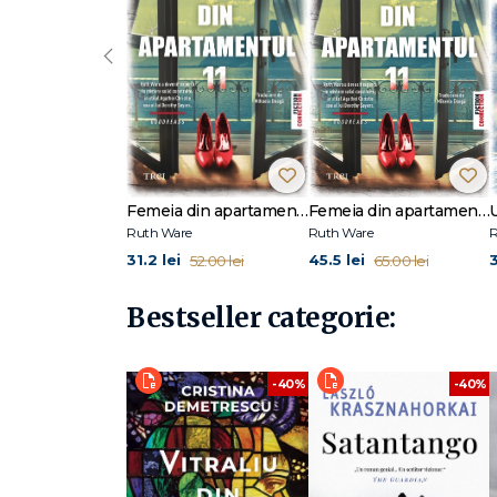
‹
Femeia din apartamentul 11
Femeia din apartamentul 11
Ruth Ware
Ruth Ware
R
31.2 lei
45.5 lei
3
52.00 lei
65.00 lei
Bestseller categorie:
-40%
-40%