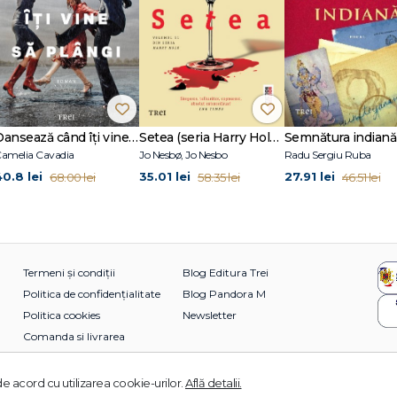
Dansează când îți vine să plângi
Setea (seria Harry Hole, vol. 11)
Semnătura indiană
amelia Cavadia
Jo Nesbø, Jo Nesbo
Radu Sergiu Ruba
40.8 lei
35.01 lei
27.91 lei
68.00 lei
58.35 lei
46.51 lei
Termeni și condiții
Blog Editura Trei
Politica de confidențialitate
Blog Pandora M
Politica cookies
Newsletter
Comanda si livrarea
e acord cu utilizarea cookie-urilor.
Află detalii.