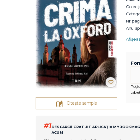
Colecții
Categor
Nr. pagi
Anul apa
Afișea
For
Poți c
tablet
Citește sample
#1
DESCARCĂ GRATUIT APLICAȚIA MYBOOKMA
ACUM