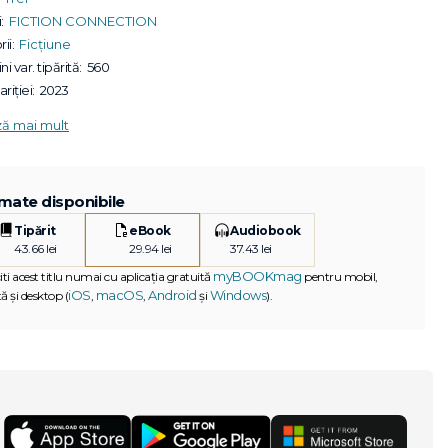
:
FICTION CONNECTION
ii:
Ficțiune
ni var. tipărită:
560
riției:
2023
ză mai mult
mate disponibile
Tipărit
eBook
Audiobook
43.66 lei
29.94 lei
37.43 lei
myBOOKmag
iti acest titlu numai cu aplicația gratuită
pentru mobil,
iOS
macOS
Android
Windows
ă și desktop (
,
,
și
).
G