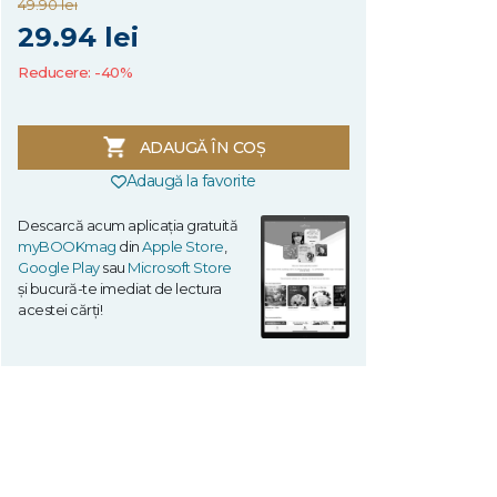
49.90 lei
29.94 lei
Reducere: -40%
ADAUGĂ ÎN COȘ
Adaugă la favorite
Descarcă acum aplicația gratuită
myBOOKmag
din
Apple Store
,
Google Play
sau
Microsoft Store
și bucură-te imediat de lectura
acestei cărți!