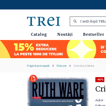
Catalog
Noutăți
Bestseller
Pagină principală
Ficțiune
Crimă la Oxford
-40%
Cr
Autor :
Editura: