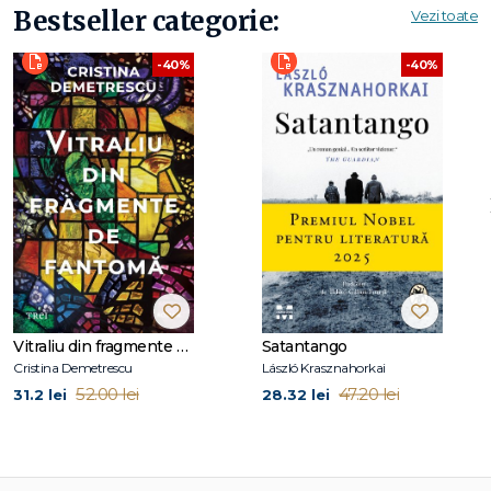
Bestseller categorie:
Vezi toate
-40%
-40%
Vitraliu din fragmente de fantomă
Satantango
Cristina Demetrescu
László Krasznahorkai
52.00 lei
47.20 lei
31.2 lei
28.32 lei