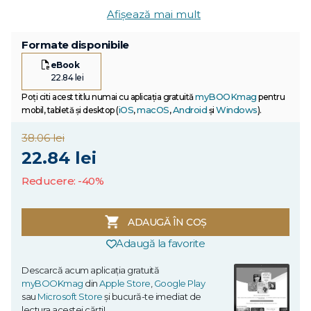
Afișează mai mult
Formate disponibile
eBook
22.84 lei
myBOOKmag
Poți citi acest titlu numai cu aplicația gratuită
pentru
iOS
macOS
Android
Windows
mobil, tabletă și desktop (
,
,
și
).
38.06 lei
22.84 lei
Reducere: -40%
ADAUGĂ ÎN COȘ
Adaugă la favorite
Descarcă acum aplicația gratuită
myBOOKmag
din
Apple Store
,
Google Play
sau
Microsoft Store
și bucură-te imediat de
lectura acestei cărți!