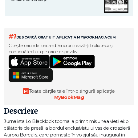
#1
DESCARCĂ GRATUIT APLICAȚIA MYBOOKMAG ACUM
Citește oriunde, oricând. Sincronizează-ți biblioteca și
continuă lectura pe orice dispozitiv.
Toate cărțile tale într-o singură aplicație:
M
MyBookMag
Descriere
Jurnalista Lo Blacklock tocmai a primit misiunea vieții ei: o
călătorie de presă la bordul exclusivistului vas de croazieră
Aurora Borealis, care pornește în voiajul său inaugural în