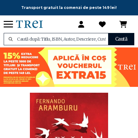
Transport gratuit la comenzi de peste 149 lei!
Caută