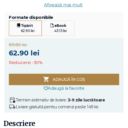
Afișează mai mult
Formate disponibile
Tipărit
eBook
62.90 lei
43.13 lei
89.85 lei
62.90 lei
Reducere: -30%
ADAUGĂ ÎN COȘ
Adaugă la favorite
Termen estimativ de livrare:
3-9 zile lucrătoare
Livrare gratuită pentru comenzi peste 149 lei
Descriere