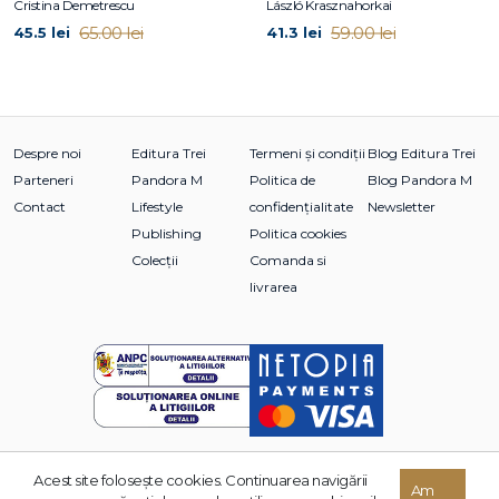
Cristina Demetrescu
László Krasznahorkai
65.00 lei
59.00 lei
45.5 lei
41.3 lei
Despre noi
Editura Trei
Termeni și condiții
Blog Editura Trei
Parteneri
Pandora M
Politica de
Blog Pandora M
Contact
Lifestyle
confidențialitate
Newsletter
Publishing
Politica cookies
Colecții
Comanda si
livrarea
Acest site foloseşte cookies. Continuarea navigării
Am
© 2026 Grupul Editorial TREI. Toate drepturile rezervate.