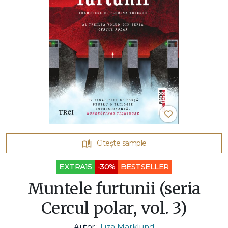
Citește sample
EXTRA15
-30%
BESTSELLER
Muntele furtunii (seria
Cercul polar, vol. 3)
Autor :
Liza Marklund