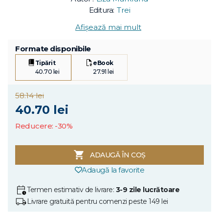
Editura:
Trei
Afișează mai mult
Formate disponibile
Tipărit
eBook
40.70 lei
27.91 lei
58.14 lei
40.70 lei
Reducere: -30%
ADAUGĂ ÎN COȘ
Adaugă la favorite
Termen estimativ de livrare:
3-9 zile lucrătoare
Livrare gratuită pentru comenzi peste 149 lei