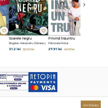
›
Soarele negru
Privind înăuntru
Suflete per
Bogdan-Alexandru Stănescu
Petronela Rotar
John Marrs
31.2 lei
27.91 lei
24.87 lei
52.00 lei
46.51 lei
41
Am înțeles
Dezvoltat de: