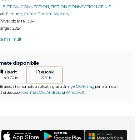
:
FICTION CONNECTION
,
FICTION CONNECTION CRIME
ii:
Ficțiune
,
Crime. Thriller. Mystery
ni var. tipărită:
304
riției:
2024
ză mai mult
mate disponibile
Tipărit
eBook
40.70 lei
27.91 lei
myBOOKmag
iti acest titlu numai cu aplicația gratuită
pentru mobil,
iOS
macOS
Android
Windows
ă și desktop (
,
,
și
).
G