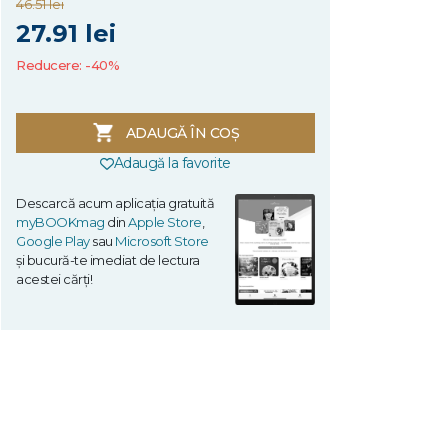
46.51 lei
27.91 lei
Reducere: -40%
ADAUGĂ ÎN COȘ
Adaugă la favorite
Descarcă acum aplicația gratuită
myBOOKmag
din
Apple Store
,
Google Play
sau
Microsoft Store
și bucură-te imediat de lectura
acestei cărți!