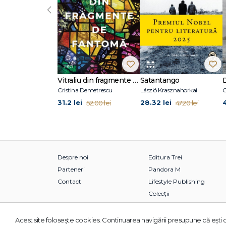
‹
Vitraliu din fragmente de fantomă
Satantango
Cristina Demetrescu
László Krasznahorkai
C
31.2 lei
28.32 lei
52.00 lei
47.20 lei
Despre noi
Editura Trei
Parteneri
Pandora M
Contact
Lifestyle Publishing
Colecții
Acest site foloseşte cookies. Continuarea navigării presupune că eşti d
© 2026 Grupul Editorial TREI. Toate drepturile rezervate.