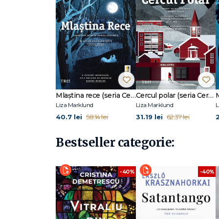
Mlaștina rece (seria Cercul polar, vol. 2)
Cercul polar (seria Cercul polar, vol. 1)
Liza Marklund
Liza Marklund
L
40.7 lei
31.19 lei
2
58.14 lei
62.37 lei
Bestseller categorie:
-40%
-40%