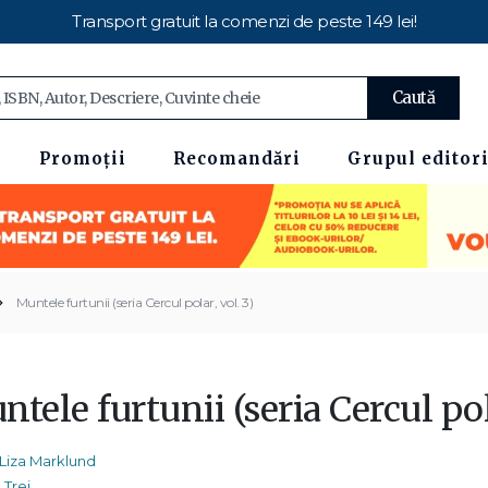
Transport gratuit la comenzi de peste 149 lei!
Caută
Promoții
Recomandări
Grupul editori
Muntele furtunii (seria Cercul polar, vol. 3)
tele furtunii (seria Cercul pol
Liza Marklund
Trei