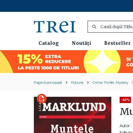
Catalog
Noutăți
Bestseller
Pagină principală
Ficțiune
Crime. Thriller. Mystery
-40%
Mun
Autor :
Editura: