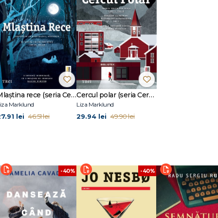
Mlaștina rece (seria Cercul polar, vol. 2)
Cercul polar (seria Cercul polar, vol. 1)
iza Marklund
Liza Marklund
7.91 lei
29.94 lei
46.51 lei
49.90 lei
-40%
-40%