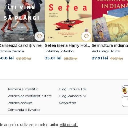
Dansează când îți vine să plângi
Setea (seria Harry Hole, vol. 11)
Semnătura indiană
amelia Cavadia
Jo Nesbø, Jo Nesbo
Radu Sergiu Ruba
40.8 lei
35.01 lei
27.91 lei
68.00 lei
58.35 lei
46.51 lei
Termeni și condiții
Blog Editura Trei
Politica de confidențialitate
Blog Pandora M
Politica cookies
Newsletter
Comanda si livrarea
e acord cu utilizarea cookie-urilor.
Află detalii.