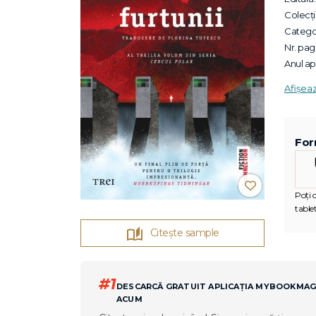
Colecții
Categor
Nr. pagi
Anul apa
Afișea
For
Poți c
tablet
Citește sample
#1
DESCARCĂ GRATUIT APLICAȚIA MYBOOKMA
ACUM