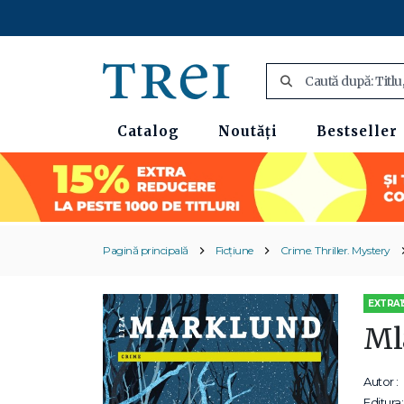
Catalog
Noutăți
Bestseller
Pagină principală
Ficțiune
Crime. Thriller. Mystery
EXTRA1
Mla
Autor :
Editura: