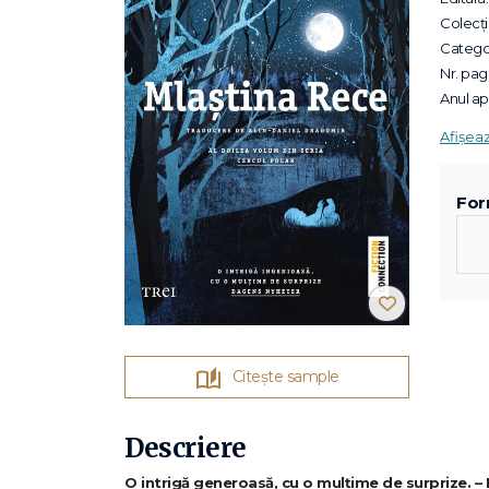
Colecții
Categor
Nr. pagi
Anul apa
Afișea
For
Citește sample
Descriere
O intrigă generoasă, cu o mulțime de surprize. 