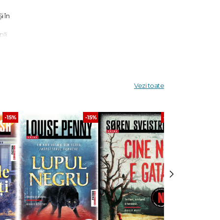
i în
upă
or
da,
Vezi toate
rea. –
-15%
-15%
-30%
›
veste