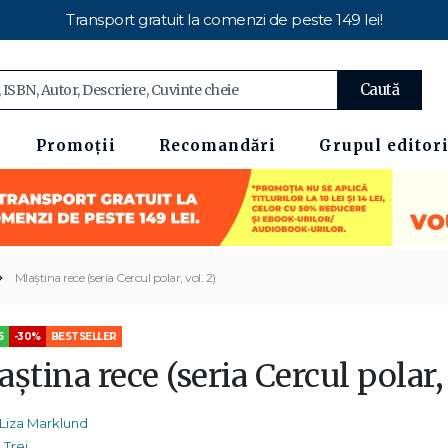
Transport gratuit la comenzi de peste 149 lei!
Caută
Promoții
Recomandări
Grupul editori
Mlaștina rece (seria Cercul polar, vol. 2)
5
-30%
BESTSELLER
știna rece (seria Cercul polar, 
Liza Marklund
Trei