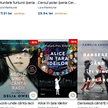
Muntele furtunii (seria Cercul polar, vol. 3)
Cercul polar (seria Cercul polar, vol. 1)
iza Marklund
Liza Marklund
7.91 lei
29.94 lei
46.51 lei
49.90 lei
-30%
-30%
Acolo unde cântă racii
Alice în țara ideilor
elia Owens
Roger-Pol Droit
Camelia Cavadia