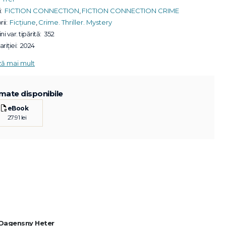
:
FICTION CONNECTION
,
FICTION CONNECTION CRIME
ii:
Ficțiune
,
Crime. Thriller. Mystery
ni var. tipărită:
352
riției:
2024
ză mai mult
mate disponibile
eBook
27.91 lei
– Dagensny Heter