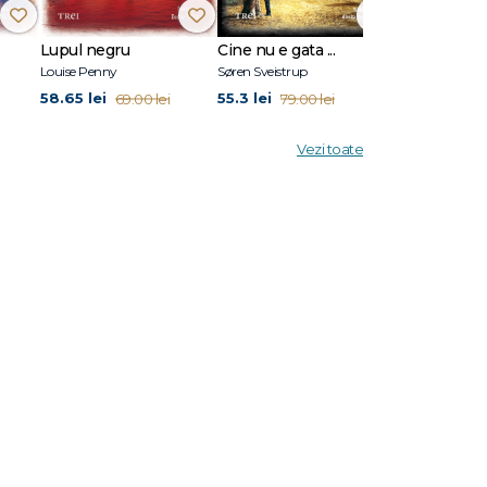
Lupul negru
Cine nu e gata ...
Stare de vis
nală.
Louise Penny
Søren Sveistrup
Eric Puchner
58.65 lei
55.3 lei
45.5 lei
emeilor.
69.00 lei
79.00 lei
65.0
 Suedia,
eeași
Vezi toate
 69