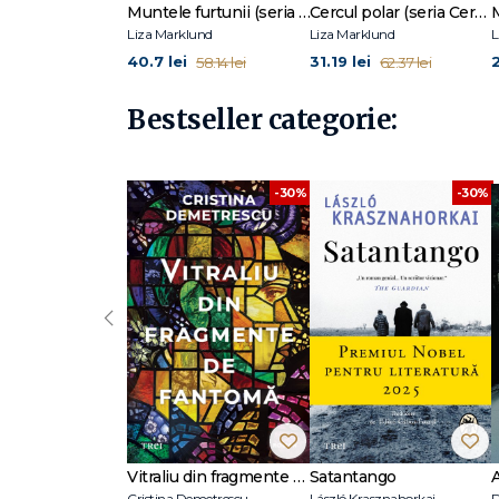
Muntele furtunii (seria Cercul polar, vol. 3)
Cercul polar (seria Cercul polar, vol. 1)
Liza Marklund
Liza Marklund
L
40.7 lei
31.19 lei
2
58.14 lei
62.37 lei
Bestseller categorie:
-30%
-30%
‹
Vitraliu din fragmente de fantomă
Satantango
Cristina Demetrescu
László Krasznahorkai
D