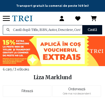
Transport gratuit la comenzi de peste 149 lei!
Caută
6 cărți / 3 eBooks
Liza Marklund
Ordonează
Filtează
Cele mai noi descendent