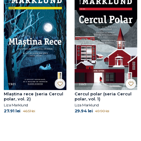
Mlaștina rece (seria Cercul
Cercul polar (seria Cercul
polar, vol. 2)
polar, vol. 1)
Liza Marklund
Liza Marklund
27.91 lei
29.94 lei
46.51 lei
49.90 lei