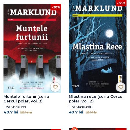
-30%
-30%
Muntele furtunii (seria
Mlaștina rece (seria Cercul
Cercul polar, vol. 3)
polar, vol. 2)
Liza Marklund
Liza Marklund
40.7 lei
40.7 lei
58.14 lei
58.14 lei