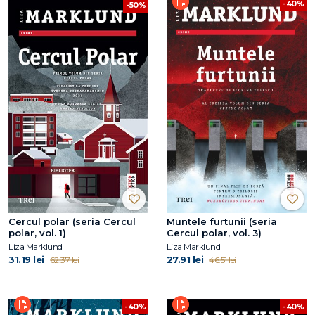
-40%
-50%
Cercul polar (seria Cercul
Muntele furtunii (seria
polar, vol. 1)
Cercul polar, vol. 3)
Liza Marklund
Liza Marklund
31.19 lei
27.91 lei
62.37 lei
46.51 lei
-40%
-40%