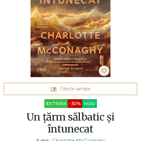
Citește sample
EXTRA15
-30%
NOU
Un țărm sălbatic și
întunecat
Autor :
Charlotte McConaghy