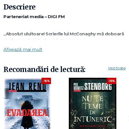
Descriere
Parteneriat media – DIGI FM
„Absolut uluitoare! Scrierile lui McConaghy mă doboară
de fiecare dată.” - Fredrik Backman
Afișează mai mult
O familie pe o insulă îndepărtată.
Recomandări de lectură:
Vezi toate
O femeie misterioasă eșuată pe țărm.
-15%
-15%
O furtună la orizont.
Insula Shearwater, aflată nu departe de Antarctica,
găzduiește cea mai mare bancă de semințe din lume.
Părăsită de cercetători din cauza creșterii nivelului mării, îi
adăpostește acum doar pe Dominic Salt și pe cei trei copii