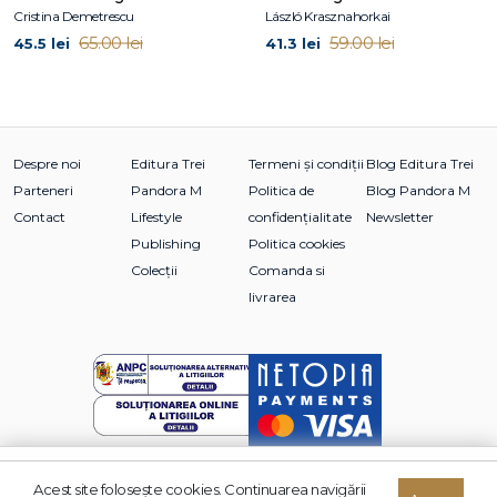
Liliacul
,
Cărăbușii
,
Pasărea cu piept roșu
,
Nemesis
,
Steaua
Cristina Demetrescu
László Krasznahorkai
diavolului
,
Mântuitorul
,
Omul de zăpadă
,
Leopardul
,
65.00 lei
59.00 lei
45.5 lei
41.3 lei
Fantoma
,
Poliția
și
Setea
— precum și volumele de
povestiri
Specialistul în gelozie
și
Insula Șobolanilor.
Despre noi
Editura Trei
Termeni și condiții
Blog Editura Trei
Parteneri
Pandora M
Politica de
Blog Pandora M
Contact
Lifestyle
confidențialitate
Newsletter
Publishing
Politica cookies
Colecții
Comanda si
livrarea
Acest site foloseşte cookies. Continuarea navigării
Adaugă în coș