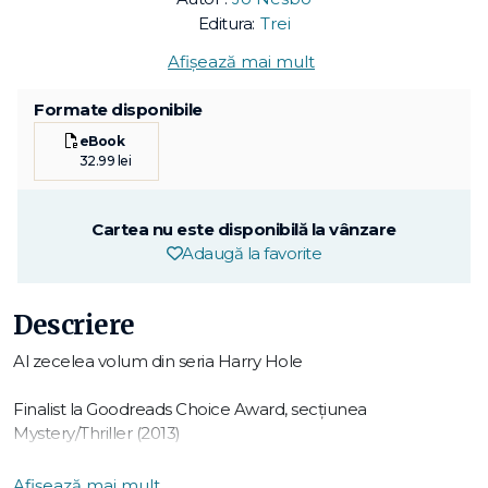
Editura:
Trei
Afișează mai mult
Formate disponibile
eBook
32.99 lei
Cartea nu este disponibilă la vânzare
Adaugă la favorite
Descriere
Al zecelea volum din seria Harry Hole
Finalist la Goodreads Choice Award, secțiunea
Mystery/Thriller (2013)
Cadavrul unui fost polițist găsit în locul unei crime pe care el
Afișează mai mult