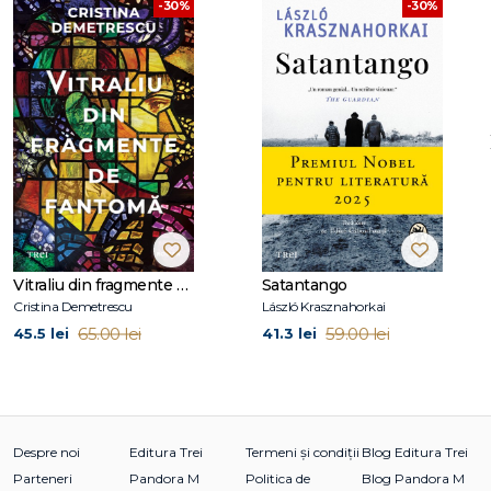
-30%
-30%
Omul de zăpadă, a fost realizat filmul omonim, iar Vânătorii
de capete a stat la baza filmului cu același nume, lansat în
2011 și nominalizat, printre altele, la Premiul BAFTA pentru
cel mai bun film străin.
La Editura Trei au apărut romanele Fiul, Vânătorii de capete,
Regatul, duologia Sânge pe zăpadă și Soare în miez de
noapte, primele nouă volume din seria Harry Hole: Liliacul,
Cărăbușii, Pasărea cu piept roșu, Nemesis, Steaua diavolului,
Mântuitorul, Omul de zăpadă, Leopardul, Fantoma —
precum și volumele de povestiri Specialistul în gelozie și
Vitraliu din fragmente de fantomă
Satantango
Insula Șobolanilor.
Cristina Demetrescu
László Krasznahorkai
65.00 lei
59.00 lei
45.5 lei
41.3 lei
Despre noi
Editura Trei
Termeni și condiții
Blog Editura Trei
Parteneri
Pandora M
Politica de
Blog Pandora M