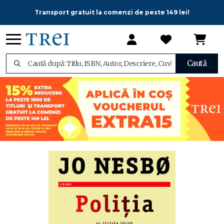
Transport gratuit la comenzi de peste 149 lei!
Caută