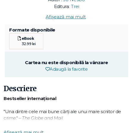
Editura:
Trei
Afișează mai mult
Formate disponibile
eBook
32.99 lei
Cartea nu este disponibilă la vânzare
Adaugă la favorite
Descriere
Bestseller internațional
"Una dintre cele mai bune cărți ale unui mare scriitor de
crime." –
The Globe and Mail
Când s-a mutat în Hong Kong, Harry Hole a crezut că
Afișează mai mult