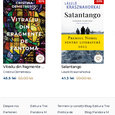
-30%
-30%
nominalizat, printre altele, la Premiul BAFTA pentru cel mai
bun film străin.
La Editura Trei au apărut romanele
Fiul
,
Vânătorii de capete
,
Regatul
, duologia
Sânge pe zăpadă
și
Soare în miez de
noapte
, volumul
Specialistul în gelozie
și alte povestiri,
precum și primele opt volume din seria
Harry Hole
:
Liliacul
,
Cărăbușii
,
Pasărea cu piept roșu
,
Nemesis
,
Steaua
diavolului
,
Mântuitorul
,
Omul de zăpadă
și
Leopardul
.
Vitraliu din fragmente de fantomă
Satantango
Cristina Demetrescu
László Krasznahorkai
65.00 lei
59.00 lei
45.5 lei
41.3 lei
Despre noi
Editura Trei
Termeni și condiții
Blog Editura Trei
Parteneri
Pandora M
Politica de
Blog Pandora M