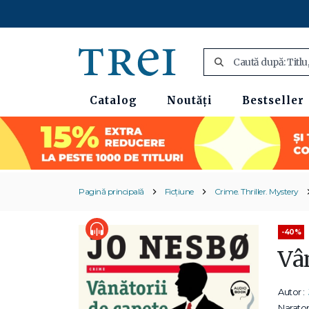
Catalog
Noutăți
Bestseller
Pagină principală
Ficțiune
Crime. Thriller. Mystery
-40%
Vâ
Autor :
Narator 