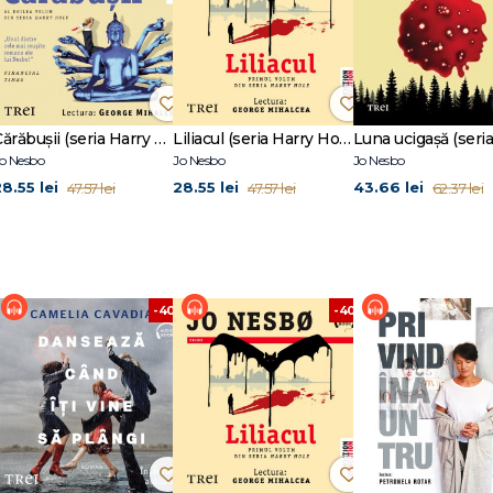
Cărăbușii (seria Harry Hole, vol. 2)
Liliacul (seria Harry Hole, vol. 1)
o Nesbo
Jo Nesbo
Jo Nesbo
28.55 lei
28.55 lei
43.66 lei
47.57 lei
47.57 lei
62.37 lei
%
-40%
-40%