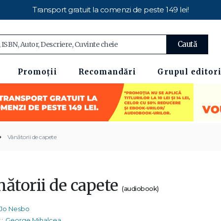
Transport gratuit la comenzi de peste 149 lei!
Caută
Promoții
Recomandări
Grupul editori
Vânătorii de capete
nătorii de capete
(audiobook)
Jo Nesbo
:
George Mihalcea