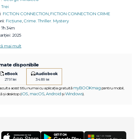
Trei
:
FICTION CONNECTION
,
FICTION CONNECTION CRIME
ii:
Ficțiune
,
Crime. Thriller. Mystery
7h 34m
riției:
2025
ză mai mult
mate disponibile
eBook
Audiobook
27.91 lei
34.89 lei
myBOOKmag
asculta acest titlu numai cu aplicația gratuită
pentru mobil,
iOS
macOS
Android
Windows
ă și desktop (
,
,
și
).
G