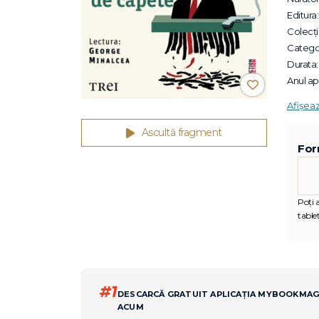
Editura:
Colecții
Categor
Durata:
Anul apa
Afișea
Ascultă fragment
For
Poți 
tablet
#1
DESCARCĂ GRATUIT APLICAȚIA MYBOOKMA
ACUM