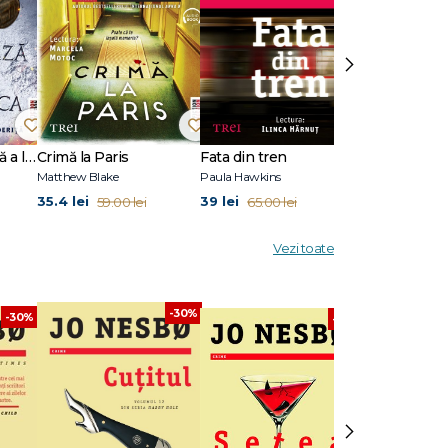
 special
›
treaga
oase
Ultima după-amiază a lui Seneca
Crimă la Paris
Fata din tren
 al
Matthew Blake
Paula Hawkins
Christie Watson
i nume,
35.4 lei
39 lei
34.89 lei
59.00 lei
65.00 lei
58
AFTA
eria
Vezi toate
-30%
-30%
-30%
›