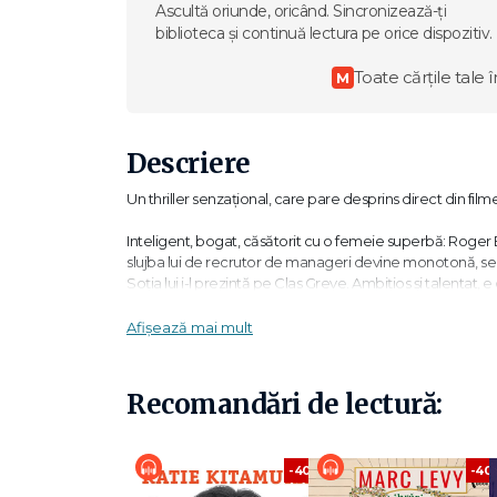
Ascultă oriunde, oricând. Sincronizează-ți
biblioteca și continuă lectura pe orice dispozitiv.
Toate cărțile tale î
M
Descriere
Un thriller senzațional, care pare desprins direct din filme
Inteligent, bogat, căsătorit cu o femeie superbă: Roger Bro
slujba lui de recrutor de manageri devine monotonă, se oc
Soția lui i-l prezintă pe Clas Greve. Ambițios și talentat
celebru pe care îl deține îl face ținta perfectă a unui jaf.
Curând însă Roger descoperă că acest Clas Greve ascunde 
Afișează mai mult
pradă…
„Vânătorii de capete ne oferă o galerie strălucită de pers
Recomandări de lectură:
subtilă, efectele cinematografice și finalul surprinzător fa
„Un roman alert, cu răsturnări de situații, amintind de fil
-40%
-40
grație de la final. O lectură compulsivă." – Booklist