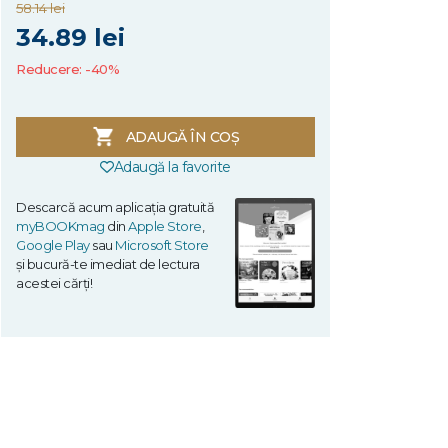
58.14 lei
34.89 lei
Reducere: -40%
ADAUGĂ ÎN COȘ
Adaugă la favorite
Descarcă acum aplicația gratuită
myBOOKmag
din
Apple Store
,
Google Play
sau
Microsoft Store
și bucură-te imediat de lectura
acestei cărți!