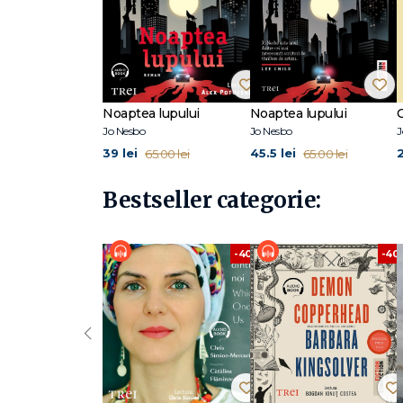
Noaptea lupului
Noaptea lupului
Jo Nesbo
Jo Nesbo
J
39 lei
45.5 lei
65.00 lei
65.00 lei
Bestseller categorie:
-40%
-40
‹