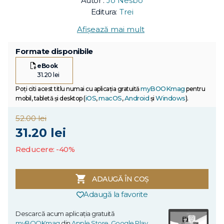
Autor :
Jo Nesbo
Editura:
Trei
Afișează mai mult
Formate disponibile
eBook
31.20 lei
myBOOKmag
Poți citi acest titlu numai cu aplicația gratuită
pentru
iOS
macOS
Android
Windows
mobil, tabletă și desktop (
,
,
și
).
52.00 lei
31.20 lei
Reducere: -40%
ADAUGĂ ÎN COȘ
Adaugă la favorite
Descarcă acum aplicația gratuită
myBOOKmag
din
Apple Store
,
Google Play