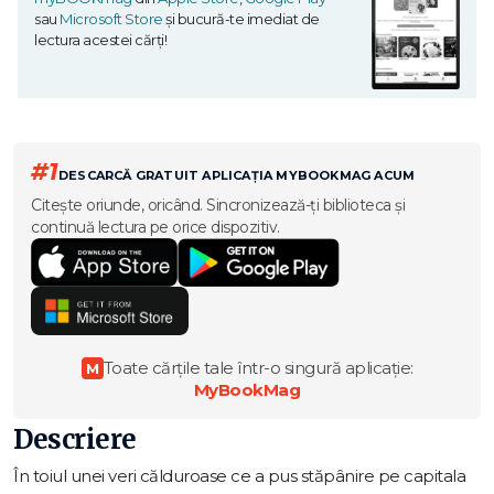
sau
Microsoft Store
și bucură-te imediat de
lectura acestei cărți!
#1
DESCARCĂ GRATUIT APLICAȚIA MYBOOKMAG ACUM
Citește oriunde, oricând. Sincronizează-ți biblioteca și
continuă lectura pe orice dispozitiv.
Toate cărțile tale într-o singură aplicație:
M
MyBookMag
Descriere
În toiul unei veri călduroase ce a pus stăpânire pe capitala