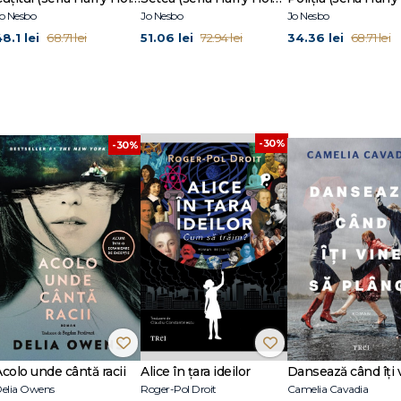
o Nesbo
Jo Nesbo
Jo Nesbo
8.1 lei
51.06 lei
34.36 lei
68.71 lei
72.94 lei
68.71 lei
-30%
-30%
Acolo unde cântă racii
Alice în țara ideilor
elia Owens
Roger-Pol Droit
Camelia Cavadia