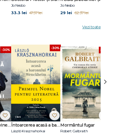
Jo Nesbo
Jo Nesbo
Jo Nesbo
33.3 lei
29 lei
34.25 lei
47.57 lei
62.37 lei
68.
Vezi toate
-30%
-30%
-30%
›
Dansează când îți vine să plângi
Întoarcerea acasă a baronului Wenckheim
Mormântul fugar
Un animal să
László Krasznahorkai
Robert Galbraith
Joël Dicker