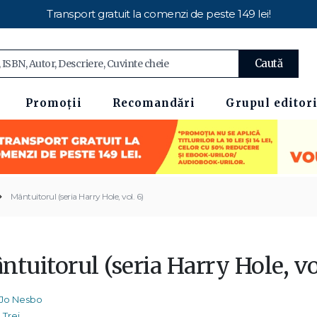
Transport gratuit la comenzi de peste 149 lei!
Caută
Promoții
Recomandări
Grupul editori
Mântuitorul (seria Harry Hole, vol. 6)
tuitorul (seria Harry Hole, vo
Jo Nesbo
Trei