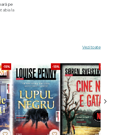
oară pe
t abia la
tă un
tre cei
Vezi toate
ste o
-15%
-15%
-30%
 –
sunt
›
treaga
oase
l
1 și