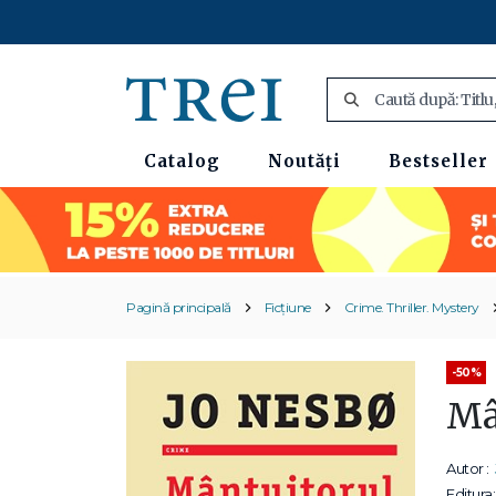
Catalog
Noutăți
Bestseller
Pagină principală
Ficțiune
Crime. Thriller. Mystery
-50%
Mân
Autor :
Editura: