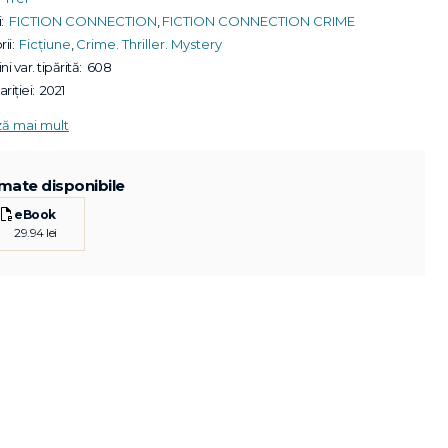
:
FICTION CONNECTION
,
FICTION CONNECTION CRIME
ii:
Ficțiune
,
Crime. Thriller. Mystery
ni var. tipărită:
608
riției:
2021
ză mai mult
mate disponibile
eBook
29.94 lei