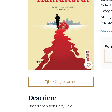
Colecții
Categor
Nr. pagi
Anul apa
Afișea
For
Citește sample
Descriere
Un thriller din seria Harry Hole