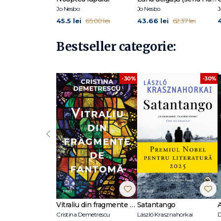
Jo Nesbo
Jo Nesbo
J
45.5 lei
43.66 lei
4
65.00 lei
62.37 lei
Bestseller categorie:
-30%
-30%
‹
Vitraliu din fragmente de fantomă
Satantango
Cristina Demetrescu
László Krasznahorkai
D