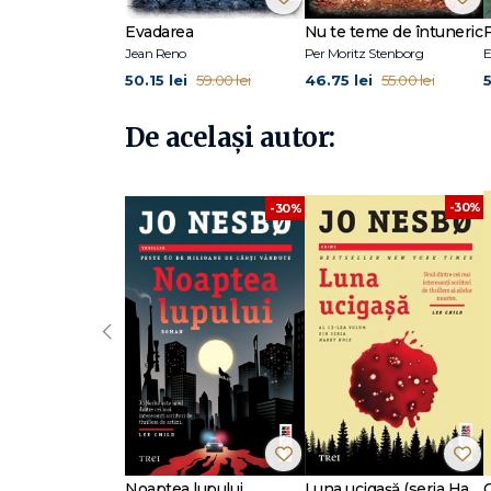
La Editura Trei, au apărut romanele Fiul, Vânătorii de 
primele cinci volume din seria Harry Hole: Liliacul, Cărăb
Evadarea
Nu te teme de întuneric
F
Jean Reno
Per Moritz Stenborg
E
50.15 lei
46.75 lei
5
59.00 lei
55.00 lei
De același autor:
-30%
-30%
‹
Noaptea lupului
Luna ucigașă (seria Harry Hole, vol. 13)