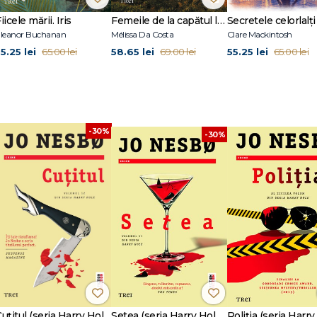
capete, Regatul, duologia Sânge pe zăpadă și Soare în miez de noapte, precu
ușii, Pasărea cu piept roșu, Nemesis și Steaua diavolului.
iicele mării. Iris
Femeile de la capătul lumii
Secretele celorlalți
leanor Buchanan
Mélissa Da Costa
Clare Mackintosh
5.25 lei
58.65 lei
55.25 lei
65.00 lei
69.00 lei
65.00 lei
-30%
-30%
Cuțitul (seria Harry Hole, vol. 12)
Setea (seria Harry Hole, vol. 11)