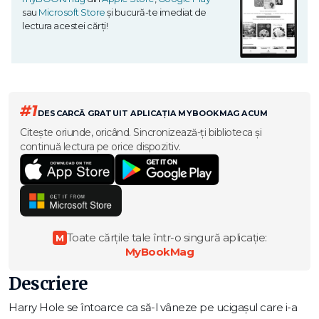
sau
Microsoft Store
și bucură-te imediat de
lectura acestei cărți!
#1
DESCARCĂ GRATUIT APLICAȚIA MYBOOKMAG ACUM
Citește oriunde, oricând. Sincronizează-ți biblioteca și
continuă lectura pe orice dispozitiv.
Toate cărțile tale într-o singură aplicație:
M
MyBookMag
Descriere
Harry Hole se întoarce ca să-l vâneze pe ucigașul care i-a