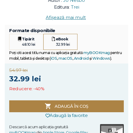
Autor :
Jo Nesbo
Editura:
Trei
Afișează mai mult
Formate disponibile
Tipărit
eBook
48.10 lei
32.99 lei
myBOOKmag
Poți citi acest titlu numai cu aplicația gratuită
pentru
iOS
macOS
Android
Windows
mobil, tabletă și desktop (
,
,
și
).
54.97 lei
32.99 lei
Reducere: -40%
ADAUGĂ ÎN COȘ
Adaugă la favorite
Descarcă acum aplicația gratuită
myBOOKmag
din
Apple Store
,
Google Play