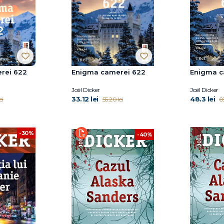
rei 622
Enigma camerei 622
Enigma c
Joël Dicker
Joël Dicker
33.12 lei
48.3 lei
ei
55.20 lei
6
-30%
-40%