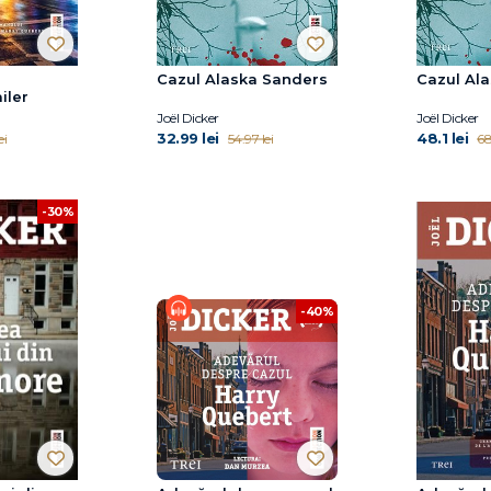
Cazul Alaska Sanders
Cazul Al
iler
Joël Dicker
Joël Dicker
32.99 lei
48.1 lei
ei
54.97 lei
68
-30%
-40%