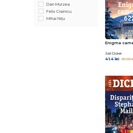
Dan Murzea
Felix Crainicu
Mihai Nițu
Enigma came
Joël Dicker
41.4 lei
69.00 l