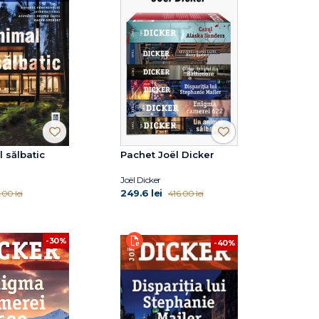
 sălbatic
Pachet Joël Dicker
Joël Dicker
249.6 lei
.00 lei
416.00 lei
-30%
-40%