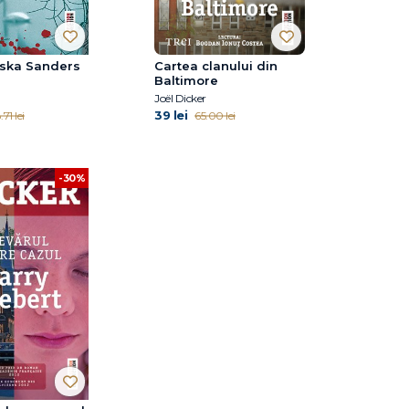
aska Sanders
Cartea clanului din
Baltimore
Joël Dicker
39 lei
.71 lei
65.00 lei
-30%