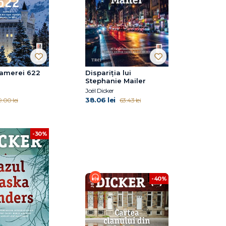
amerei 622
Dispariția lui
Stephanie Mailer
Joël Dicker
38.06 lei
9.00 lei
63.43 lei
-30%
-40%