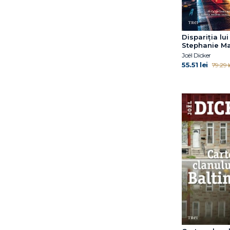
Dispariția lui
Stephanie Ma
Joël Dicker
55.51 lei
79.29 l