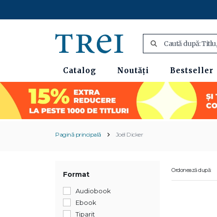
Catalog
Noutăți
Bestseller
Pagină principală
Joël Dicker
Ordonează după:
Format
Audiobook
Ebook
Tiparit