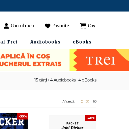
Contul meu
Favorite
Coș
al Trei
Audiobooks
eBooks
15 cărți / 4 Audiobooks · 4 eBooks
Afișează:
30
60
-30%
-40%