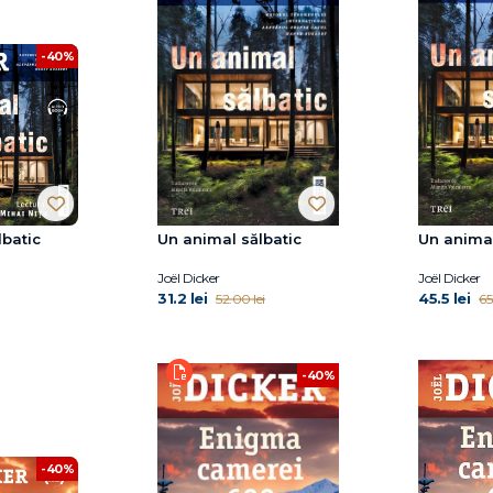
-40%
lbatic
Un animal sălbatic
Un animal
Joël Dicker
Joël Dicker
31.2 lei
45.5 lei
52.00 lei
65
-40%
-40%