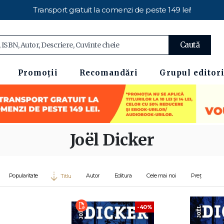
Transport gratuit la comenzi de peste 149 lei!
Caută
Promoții
Recomandări
Grupul editori
Joël Dicker
Popularitate
Autor
Editura
Cele mai noi
Preț
Titlu
-40%