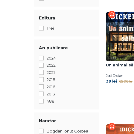
Editura
Trei
An publicare
2024
Un animal să
2022
2021
Joël Dicker
2018
39 lei
65.00 lei
2016
2013
488
Narator
Bogdan Ionut Costea