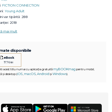
:
FICTION CONNECTION
ii:
Young Adult
ni var. tipărită:
288
riției:
2018
ză mai mult
mate disponibile
eBook
17.76 lei
myBOOKmag
iti acest titlu numai cu aplicația gratuită
pentru mobil,
iOS
macOS
Android
Windows
ă și desktop (
,
,
și
).
G