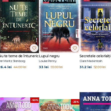
ă cu apariția seriei AFTER, serie publicată în 30 de limbi și #1 bestseller în I
torit la o lună după absolvirea liceului. Anna a fost mereu o cititoare împătimi
ire, astfel că acum, când a găsit un mod de a le îmbina pe toate trei, se buc
r la @imaginator1dx, pe Instagram la @imaginator1d și pe wattpad ca
din seria Landon Gibson și toate romanele seriei AFTER: După ce ne am întâln
Nu te teme de întuneric
Lupul negru
Secretele celorlalți
e am găsit fericirea, Înainte de noi.
er Moritz Stenborg
Louise Penny
Clare Mackintosh
e pentru AFTER.
26.4 lei
33 lei
31.2 lei
44.00 lei
55.00 lei
52.00 lei
-50%
-25%