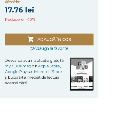
29.60 lei
17.76 lei
Reducere: -40%
ADAUGĂ ÎN COȘ
Adaugă la favorite
Descarcă acum aplicația gratuită
myBOOKmag
din
Apple Store
,
Google Play
sau
Microsoft Store
și bucură-te imediat de lectura
acestei cărți!