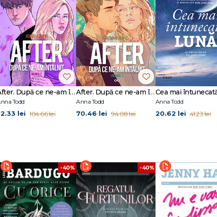
After. După ce ne-am întâlnit - roman grafic (vol. 2)
After. După ce ne-am întâlnit – roman grafic (vol. 1)
nna Todd
Anna Todd
Anna Todd
52.33 lei
70.46 lei
20.62 lei
104.66 lei
94.08 lei
41.23 lei
-40%
-40%