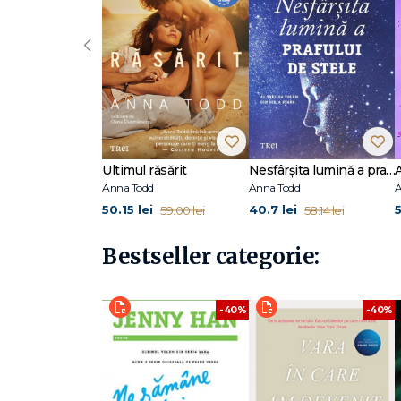
‹
Ultimul răsărit
Nesfârșita lumină a prafului de stele (seria Stars, vol. 3)
Anna Todd
Anna Todd
A
50.15 lei
40.7 lei
59.00 lei
58.14 lei
Bestseller categorie:
-40%
-40%