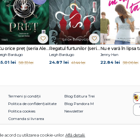
Cu orice preț (seria Alex Stern, vol. 2)
Regatul furtunilor (seria Grisha, vol. 2)
eigh Bardugo
Leigh Bardugo
Jenny Han
5.01 lei
24.87 lei
22.84 lei
58.35 lei
41.44 lei
38.06 lei
Termeni și condiții
Blog Editura Trei
Politica de confidențialitate
Blog Pandora M
Politica cookies
Newsletter
Comanda si livrarea
e acord cu utilizarea cookie-urilor.
Află detalii.