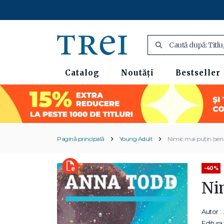
Catalog
Noutăți
Bestseller
Pagină principală
Young Adult
Nimic mai puțin (seri
-40%
Ni
Autor :
Editura: