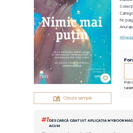
Colecții
Categor
Nr. pagi
Anul apa
Afișea
For
Poți c
tablet
Citește sample
#1
DESCARCĂ GRATUIT APLICAȚIA MYBOOKMA
ACUM