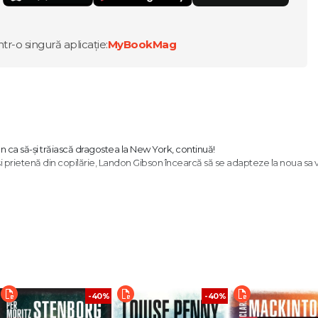
ntr-o singură aplicație:
MyBookMag
 ca să-și trăiască dragostea la New York, continuă!
 și prietenă din copilărie, Landon Gibson încearcă să se adapteze la noua sa v
sitate și relația agitată a celei mai bune prietene, Tessa, cu fratele lui vitre
 specialistă în prăjituri și torturi, îl distrage pe Landon de la existența lui c
scinat cititorii din întreaga lume. Citește și tu cea mai virală poveste de pe in
sale." – Cosmopolitan
-40%
-40%
ă-l cunoască pe Landon Gibson. Indiferent dacă ți se povestește despre el 
la nebunie povestea lui. Este un tip extrem de loial și, atunci când se îndrăgos