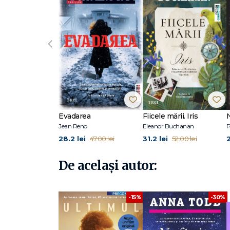
pasional și foarte implicat." - Anna Todd
Anna Todd a câștigat o popularitate imensă pe internet odat
Germania, Franța și Spania.
‹
Locuieşte în Austin, împreună cu soţul ei, cu care s-a căsă
au plăcut trupele de băieţi şi poveştile romantice de iub
un vis devenit realitate.
Pe Anna Todd o găsiți la AnnaToddBooks.com, pe Twitte
Imaginator1D.
La Editura Trei au apărut Nimic mai mult – primul volum 
Evadarea
Fiicele mării. Iris
După ce ne am certat, După ce ne am îndrăgostit, După c
Jean Reno
Eleanor Buchanan
P
Paramount Pictures a cumpărat drepturile de ecranizar
28.2 lei
31.2 lei
47.00 lei
52.00 lei
De același autor:
-15%
-30%