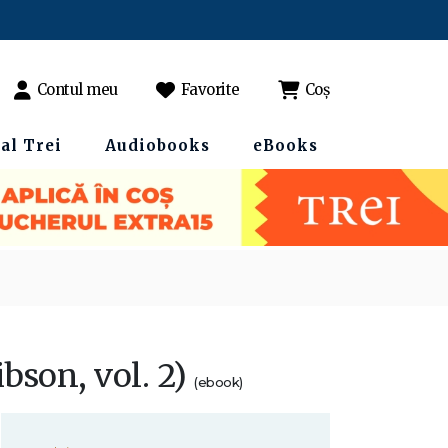
Contul meu
Favorite
Coș
al Trei
Audiobooks
eBooks
bson, vol. 2)
(ebook)