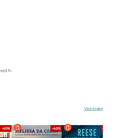
iață în
g,
uminte.
ternet!
Vezi toate
-40%
-40%
-40%
sau
tește, e