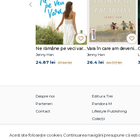
‹
Ne rămâne pe veci vara (seria Vara, vol. 3)
Vara în care am devenit frumoasă (seria Vara, vol. 1)
Jenny Han
Jenny Han
L
24.87 lei
26.4 lei
3
41.44 lei
44.00 lei
Despre noi
Editura Trei
Parteneri
Pandora M
Contact
Lifestyle Publishing
Colecții
Acest site foloseşte cookies. Continuarea navigării presupune că eşti d
© 2026 Grupul Editorial TREI. Toate drepturile rezervate.