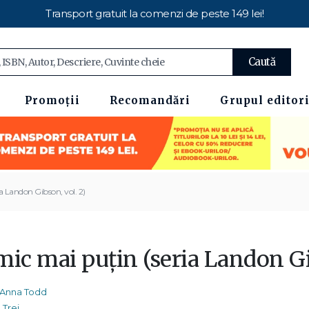
Transport gratuit la comenzi de peste 149 lei!
Caută
Promoții
Recomandări
Grupul editori
a Landon Gibson, vol. 2)
mic mai puțin (seria Landon Gi
Anna Todd
Trei