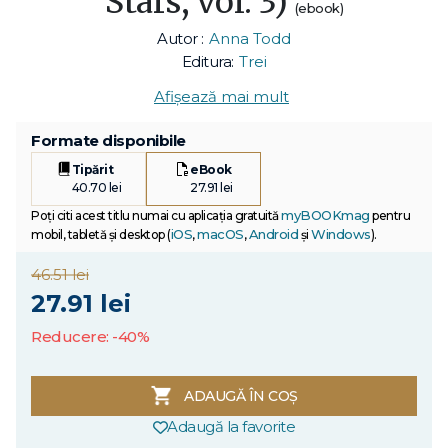
Stars, vol. 3)
(ebook)
Autor :
Anna Todd
Editura:
Trei
Afișează mai mult
Formate disponibile
Tipărit
eBook
40.70 lei
27.91 lei
myBOOKmag
Poți citi acest titlu numai cu aplicația gratuită
pentru
iOS
macOS
Android
Windows
mobil, tabletă și desktop (
,
,
și
).
46.51 lei
27.91 lei
Reducere: -40%
ADAUGĂ ÎN COȘ
Adaugă la favorite