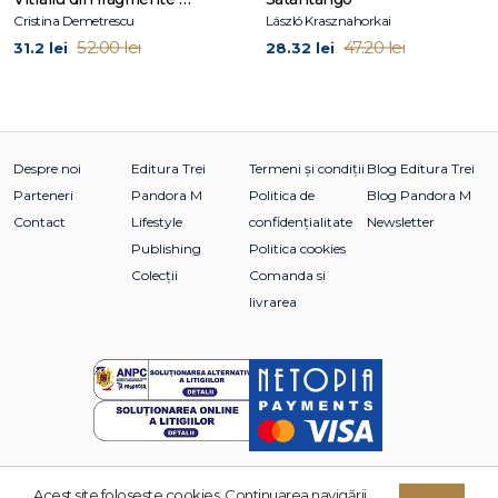
După ce am găsit fericirea, Înainte de noi), precum și cele
Cristina Demetrescu
László Krasznahorkai
două romane grafice După ce ne-am întâlnit. Nesfârșita
52.00 lei
47.20 lei
31.2 lei
28.32 lei
lumină a prafului de stele este al treilea volum din seria
STARS, reprezentând încheierea poveștii începute în Cele
mai strălucitoare stele și continuate în Cea mai întunecată
lună.
Despre noi
Editura Trei
Termeni și condiții
Blog Editura Trei
Parteneri
Pandora M
Politica de
Blog Pandora M
Contact
Lifestyle
confidențialitate
Newsletter
Publishing
Politica cookies
Colecții
Comanda si
livrarea
Acest site foloseşte cookies. Continuarea navigării