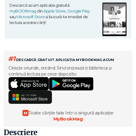
Descarcă acum aplicația gratuită
myBOOKmag
din
Apple Store
,
Google Play
sau
Microsoft Store
și bucură-te imediat de
lectura acestei cărți!
#1
DESCARCĂ GRATUIT APLICAȚIA MYBOOKMAG ACUM
Citește oriunde, oricând. Sincronizează-ți biblioteca și
continuă lectura pe orice dispozitiv.
Toate cărțile tale într-o singură aplicație:
M
MyBookMag
Descriere