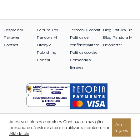
După ce ne-am întâlnit, După ce ne-am certat, După ce ne-
am îndrăgostit, După ce am găsit fericirea, Înainte de noi,
ambele volume din seria
LANDON GIBSON — Nimic mai
mult și Nimic mai puțin
—
, primul volum din seria
STARS —
Despre noi
Editura Trei
Termeni și condiții
Blog Editura Trei
Cele mai strălucitoare stele
—
, precum și romanul
Surorile
Parteneri
Pandora M
Politica de
Blog Pandora M
Spring
.
Contact
Lifestyle
confidențialitate
Newsletter
Publishing
Politica cookies
Colecții
Comanda si
livrarea
Acest site foloseşte cookies. Continuarea navigării
Am
© 2026 Grupul Editorial TREI. Toate drepturile rezervate.
presupune că eşti de acord cu utilizarea cookie-urilor.
înțeles
Dezvoltat de:
Află detalii.