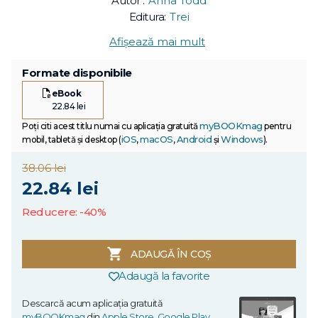
Autor :
Anna Todd
Editura:
Trei
Afișează mai mult
Formate disponibile
eBook
22.84 lei
myBOOKmag
Poți citi acest titlu numai cu aplicația gratuită
pentru
iOS
macOS
Android
Windows
mobil, tabletă și desktop (
,
,
și
).
38.06 lei
22.84 lei
Reducere: -40%
ADAUGĂ ÎN COȘ
Adaugă la favorite
Descarcă acum aplicația gratuită
myBOOKmag
din
Apple Store
,
Google Play