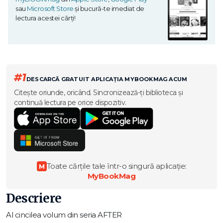
sau
Microsoft Store
și bucură-te imediat de
lectura acestei cărți!
#1
DESCARCĂ GRATUIT APLICAȚIA MYBOOKMAG ACUM
Citește oriunde, oricând. Sincronizează-ți biblioteca și
continuă lectura pe orice dispozitiv.
Toate cărțile tale într-o singură aplicație:
M
MyBookMag
Descriere
Al cincilea volum din seria AFTER