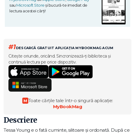
sau
Microsoft Store
și bucură-te imediat de
lectura acestei cărți!
#1
DESCARCĂ GRATUIT APLICAȚIA MYBOOKMAG ACUM
Citește oriunde, oricând. Sincronizează-ți biblioteca și
continuă lectura pe orice dispozitiv.
Toate cărțile tale într-o singură aplicație:
M
MyBookMag
Descriere
Tessa Young e o fată cuminte, silitoare şi ordonată. După ce