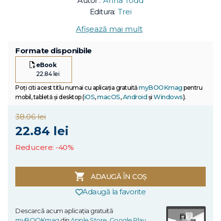
Autor :
Anna Todd
Editura:
Trei
Afișează mai mult
Formate disponibile
eBook
22.84 lei
myBOOKmag
Poți citi acest titlu numai cu aplicația gratuită
pentru
iOS
macOS
Android
Windows
mobil, tabletă și desktop (
,
,
și
).
38.06 lei
22.84 lei
Reducere: -40%
ADAUGĂ ÎN COȘ
Adaugă la favorite
Descarcă acum aplicația gratuită
myBOOKmag
din
Apple Store
,
Google Play