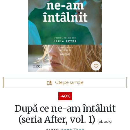
Citește sample
-40%
După ce ne-am întâlnit
(seria After, vol. 1)
(ebook)