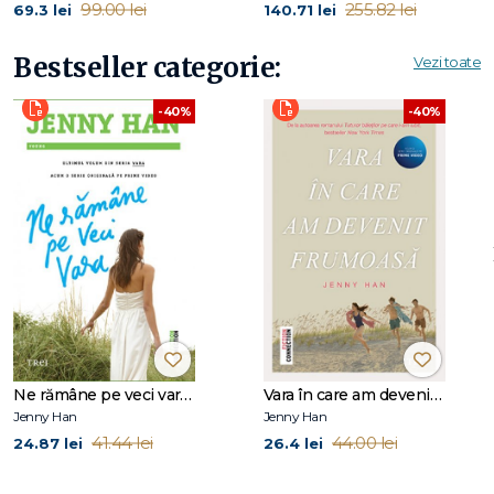
99.00 lei
255.82 lei
69.3 lei
140.71 lei
Bestseller categorie:
Vezi toate
-40%
-40%
Ne rămâne pe veci vara (seria Vara, vol. 3)
Vara în care am devenit frumoasă (seria Vara, vol. 1)
Jenny Han
Jenny Han
41.44 lei
44.00 lei
24.87 lei
26.4 lei