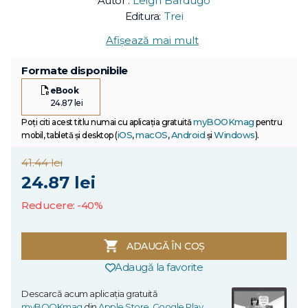
Autor :
Leigh Bardugo
Editura:
Trei
Afișează mai mult
Formate disponibile
eBook
24.87 lei
myBOOKmag
Poți citi acest titlu numai cu aplicația gratuită
pentru
iOS
macOS
Android
Windows
mobil, tabletă și desktop (
,
,
și
).
41.44 lei
24.87 lei
Reducere: -40%
ADAUGĂ ÎN COȘ
Adaugă la favorite
Descarcă acum aplicația gratuită
myBOOKmag
din
Apple Store
,
Google Play