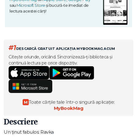
sau
Microsoft Store
și bucură-te imediat de
lectura acestei cărți!
#1
DESCARCĂ GRATUIT APLICAȚIA MYBOOKMAG ACUM
Citește oriunde, oricând. Sincronizează-ți biblioteca și
continuă lectura pe orice dispozitiv.
Toate cărțile tale într-o singură aplicație:
M
MyBookMag
Descriere
Un ţinut fabulos: Ravka