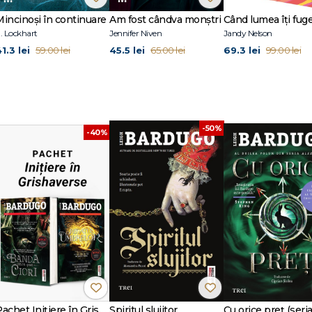
ele Trilogiei Grisha: Regatul Umbrelor, Regatul Furtunilor și Regatul Luminilo
tseller, USA Today bestseller, New York Times Notable Book 2015), pri¬mul 
Mincinoși în continuare
Am fost cândva monștri
. Lockhart
Jennifer Niven
Jandy Nelson
1.3 lei
45.5 lei
69.3 lei
59.00 lei
65.00 lei
99.00 lei
-50%
-40%
Pachet Inițiere în Grishaverse
Spiritul slujitor