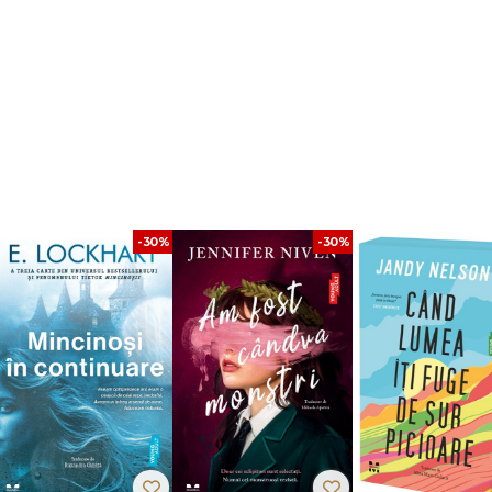
a Carnegie Medal 2017) este un amestec de Urzeala tronurilor și Ocean’s El
e îndrăzneață, încât nici ei nu credeau că vor scăpa teferi. Dar în loc să pun
u pentru vieţile lor.
a a rămas fără resurse, fără aliaţi şi fără speranţă.
treaga lume, dornice să smulgă secretele periculosului drog numit jurda pa
z şi loialităţile fragile din cadrul echipei. Pe străzile întunecate şi întortochea
spăşire care va decide soarta lumii Grisha.
-30%
-30%
ă o paradă de adolescenţi cu revolvere, puşti, pistoale, explozibili şi grena
 Reviews
ist
orii cu sufletul la gură: un şef de bandă viclean, cu un plan pentru fiecare
ctivă de inadaptaţi cu talente diverse, o intrigă cu răsturnări de situaţii şi 
les şi a absolvit Universitatea Yale. A lucrat în publicitate, jurnalism şi, mai 
, locuieşte şi scrie la Hollywood. Este membră a trupei Captain Automatic.