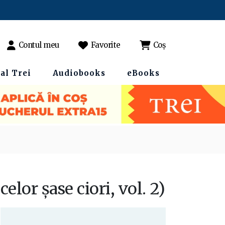
Contul meu
Favorite
Coș
al Trei
Audiobooks
eBooks
elor șase ciori, vol. 2)