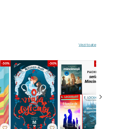
even
ă mâna
Vezi toate
rem,
te ale
-30%
-30%
-40%
de
›
un
recent,