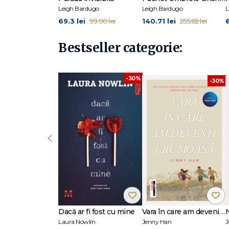
Leigh Bardugo
Leigh Bardugo
L
69.3 lei
140.71 lei
6
99.00 lei
255.82 lei
Bestseller categorie:
-30%
-30%
‹
Dacă ar fi fost cu mine
Vara în care am devenit frumoasă (seria Vara, vol. 1, ediție tie-in)
Laura Nowlin
Jenny Han
J