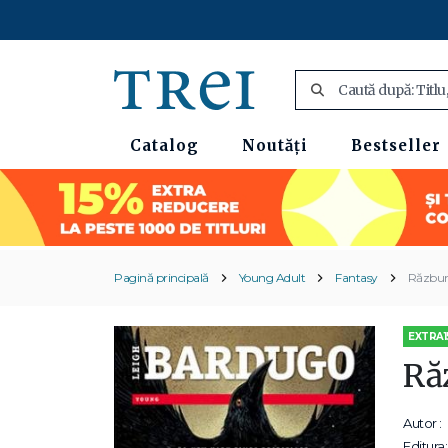
Catalog
Noutăți
Bestseller
Pagină principală
Young Adult
Fantasy
Răzbunar
EXTRA1
Răz
Autor :
Editura: