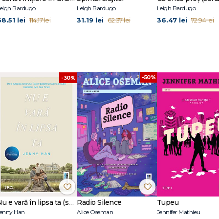
eigh Bardugo
Leigh Bardugo
Leigh Bardugo
8.51 lei
31.19 lei
36.47 lei
114.17 lei
62.37 lei
72.94 lei
-50%
-30%
Nu e vară în lipsa ta (seria Vara, vol. 2, ediție tie-in)
Radio Silence
Tupeu
enny Han
Alice Oseman
Jennifer Mathieu