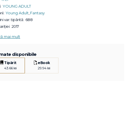
:
YOUNG ADULT
ii:
Young Adult
,
Fantasy
ni var. tipărită:
688
riției:
2017
ză mai mult
mate disponibile
Tipărit
eBook
43.66 lei
29.94 lei