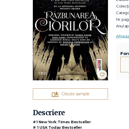
Colecții
Categor
Nr. pagi
Anul apa
Afișea
For
Citește sample
Descriere
#1 New York Times Bestseller
# 1 USA Today Bestseller