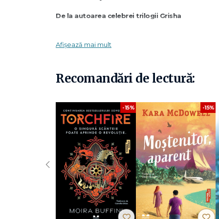
De la autoarea celebrei trilogii Grisha
Urmarea volumului Banda celor şase ciori (nominalizat l
Afișează mai mult
Kaz Brekker şi echipa lui tocmai au dat o lovitură atât d
pe o recompensă consistentă, sunt nevoiţi să lupte din no
Înșelată şi slăbită de răpirea unui membru important, echip
Recomandări de lectură:
În timp ce în Ketterdam se adună forţe puternice din în
rivali vechi şi duşmani noi pun la încercare iscusinţa lui Ka
oraşului se va da un război, o luptă pentru răzbunare şi i
-15%
-15%
"Un roman sumbru şi violent – una dintre scene înfățișeaz
luminoase –, dar de o autenticitate captivantă." - Kirkus
"Excelent scris… Bardugo se depăşeşte pe sine." – Bookl
‹
"Romanul are toate ingredientele necesare ca să ţină citit
împrejurare, şanse de reuşită aproape nule, o echipă distra
deznodământ plin de suspans." - Publishers Weekly
Leigh Bardugo s-a născut la Ierusalim, a crescut în Los Ange
s-a specializat în make-up şi efecte speciale. În prezent