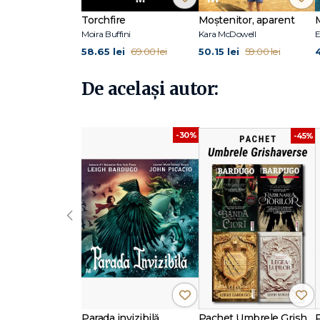
De aceeaşi autoare, la Editura Trei au apărut toate volum
precum și Banda celor șase ciori (#1 New York Times bes
Torchfire
Moștenitor, aparent
seriei cu același nume.
Moira Buffini
Kara McDowell
E
58.65 lei
50.15 lei
4
69.00 lei
59.00 lei
De același autor:
-30%
-45%
‹
Parada invizibilă
Pachet Umbrele Grishaverse