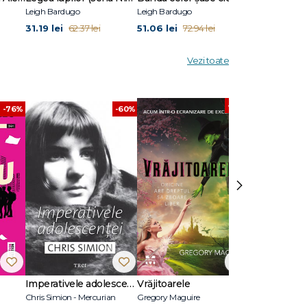
Leigh Bardugo
Leigh Bardugo
Leigh Bardugo
31.19 lei
51.06 lei
28.87 lei
62.37 lei
72.94 lei
41
Vezi toate
-30%
-76%
-60%
›
Imperativele adolescenței
Vrăjitoarele
Chris Simion - Mercurian
Gregory Maguire
Leigh Bardugo