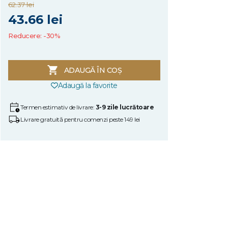
62.37 lei
43.66 lei
Reducere: -30%
ADAUGĂ ÎN COȘ
Adaugă la favorite
Termen estimativ de livrare:
3-9 zile lucrătoare
Livrare gratuită pentru comenzi peste 149 lei