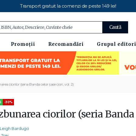
Transport gratuit la comenzi de peste 149 lei!
Caută
Promoții
Recomandări
Grupul editori
ea ciorilor (seria Banda celor șase ciori, vol. 2)
5
-30%
bunarea ciorilor (seria Banda c
Leigh Bardugo
Trei