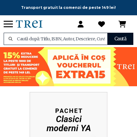
Transport gratuit la comenzi de peste 149 lei!
Caută