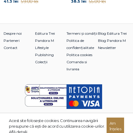
59.00 lei
55.00 lei
41.3 lei
38.5 lei
Despre noi
Editura Trei
Termeni și condiții
Blog Editura Trei
Parteneri
Pandora M
Politica de
Blog Pandora M
Contact
Lifestyle
confidențialitate
Newsletter
Publishing
Politica cookies
Colecții
Comanda si
livrarea
Acest site foloseşte cookies. Continuarea navigării
Am
© 2026 Grupul Editorial TREI. Toate drepturile rezervate.
presupune că eşti de acord cu utilizarea cookie-urilor.
înțeles
Dezvoltat de:
Află detalii.