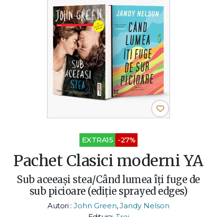
EXTRA15
-27%
Pachet Clasici moderni YA
Sub aceeași stea/Când lumea îți fuge de
sub picioare (ediție sprayed edges)
Autori :
John Green
,
Jandy Nelson
Editura:
Trei