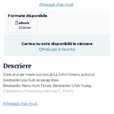
Afișează mai mult
Formate disponibile
eBook
22.84 lei
Cartea nu este disponibilă la vânzare
Adaugă la favorite
Descriere
Debutul de mare succes al lui John Green, autorul
bestsellerului Sub aceeaşi stea
Bestseller New York Times. Bestseller USA Today
Câștigătorul Premiului Michael L. Printz
Finalist al Los Angeles Times Book Prize
Afișează mai mult
Primul prieten. Prima beţie. Prima farsă. Prima iubire.
Ultimele cuvinte.